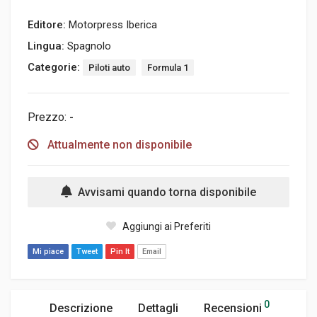
Editore:
Motorpress Iberica
Lingua:
Spagnolo
Categorie:
Piloti auto
Formula 1
Prezzo:
-
Attualmente non disponibile
Avvisami quando torna disponibile
Aggiungi ai Preferiti
Mi piace
Tweet
Pin It
Email
0
Descrizione
Dettagli
Recensioni