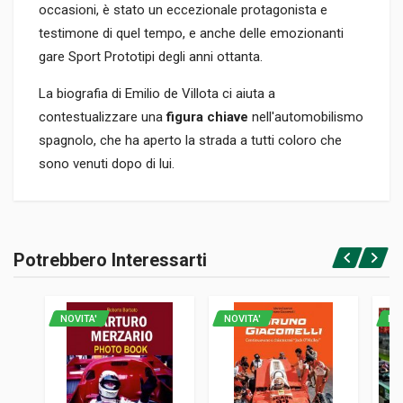
occasioni, è stato un eccezionale protagonista e
testimone di quel tempo, e anche delle emozionanti
gare Sport Prototipi degli anni ottanta.
La biografia di Emilio de Villota ci aiuta a
contestualizzare una
figura chiave
nell'automobilismo
spagnolo, che ha aperto la strada a tutti coloro che
sono venuti dopo di lui.
Informazioni prodotto
RILEGATURA
Potrebbero Interessarti
Brossura
Accedi o registrati
PAGINE
180
NOVITA'
NOVITA'
NO
ISBN / EAN
9788494981869
EDITORE
Motorpress Iberica