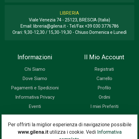
LIBRERIA
Viale Venezia 74 - 25123, BRESCIA (Italia)
Email:
libreria@gilena.it
- Tel/Fax
+39 030 3776786
Orari: 9,30-12,30 / 15,30-19,30 - Chiuso Domenica e Lunedì
Informazioni
Il Mio Account
Chi Siamo
Registrati
Dove Siamo
Carrello
Pagamenti e Spedizioni
Profilo
Informativa Privacy
Ordini
Eventi
I miei Preferiti
Newsletter
Per offrirti la miglior esperienza di navigazione possibile
www.gilena.it
utilizza i cookie. Vedi
Informativa
Iscriviti subito alla nostra newsletter. Riceverai prima di tutti le