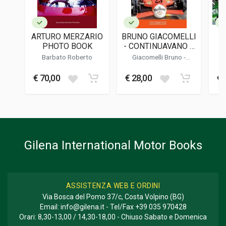
LINGUA DEL TESTO
Spagnolo
ARTURO MERZARIO
BRUNO GIACOMELLI
F
DATA DI STAMPA
PHOTO BOOK
- CONTINUAVANO A
05/2021
CHIAMARMI JACK
Barbato Roberto
Giacomelli Bruno -
O'MALLEY
Donnini Mario
FORMATO
€ 70,00
€ 28,00
€ 
01 x 28 x 21 cm
Informazioni aggiuntive
GENERE O COLLANA
Corse
Gilena International Motor Books
ASSISTENZA WEB E ORDINI
Via Bosca del Pomo 37/c, Costa Volpino (BG)
Email:
info@gilena.it
- Tel/Fax
+39 035 970428
Orari: 8,30-13,00 / 14,30-18,00 - Chiuso Sabato e Domenica