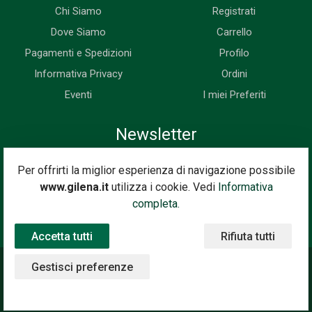
Chi Siamo
Registrati
Dove Siamo
Carrello
Pagamenti e Spedizioni
Profilo
Informativa Privacy
Ordini
Eventi
I miei Preferiti
Newsletter
Iscriviti subito alla nostra newsletter. Riceverai prima di tutti le
Per offrirti la miglior esperienza di navigazione possibile
novità, le offerte, i prossimi eventi...
www.gilena.it
utilizza i cookie. Vedi
Informativa
Indirizzo Email
completa.
Iscriviti
Accetta tutti
Rifiuta tutti
Gestisci preferenze
©2020 Gilena International Motor Books — Powered by
Nimaia