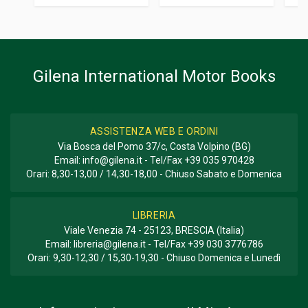
FORMATO
26 x 26 x 2 cm
Informazioni aggiuntive
Gilena International Motor Books
GENERE O COLLANA
Guida All' Acquisto; Restauro
ASSISTENZA WEB E ORDINI
Via Bosca del Pomo 37/c, Costa Volpino (BG)
Email:
info@gilena.it
- Tel/Fax
+39 035 970428
Orari: 8,30-13,00 / 14,30-18,00 - Chiuso Sabato e Domenica
LIBRERIA
Viale Venezia 74 - 25123, BRESCIA (Italia)
Email:
libreria@gilena.it
- Tel/Fax
+39 030 3776786
Orari: 9,30-12,30 / 15,30-19,30 - Chiuso Domenica e Lunedì