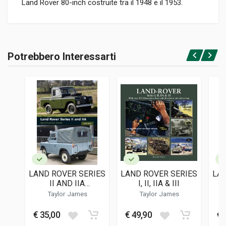
Land Rover 80-inch costruite tra il 1948 e il 1953.
Informazioni prodotto
RILEGATURA
Potrebbero Interessarti
Rilegato
Accedi o registrati
PAGINE
160
ISBN / EAN
9781906133900
EDITORE
Herridge & Sons
LINGUA DEL TESTO
Inglese
LAND ROVER SERIES
LAND ROVER SERIES
LAN
DATA DI STAMPA
II AND IIA
I, II, IIA & III
12/2021
SPECIFICATION
Taylor James
Taylor James
GUIDE
FOTO A COLORI
€ 35,00
€ 49,90
€ 
330