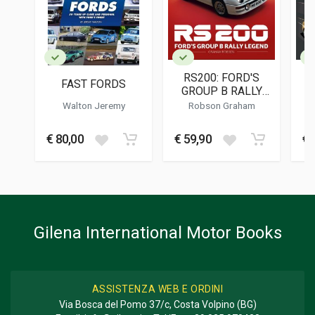
EDITORE
Herridge & Sons
LINGUA DEL TESTO
Inglese
RS200: FORD'S
FAST FORDS
DATA DI STAMPA
GROUP B RALLY
M
01/2012
LEGEND
HI
Walton Jeremy
Robson Graham
PR
FOTO A COLORI
370
€ 80,00
€ 59,90
€ 
C
FORMATO
27 x 26 x 2 cm
Informazioni aggiuntive
Gilena International Motor Books
GENERE O COLLANA
Restauro
ASSISTENZA WEB E ORDINI
Via Bosca del Pomo 37/c, Costa Volpino (BG)