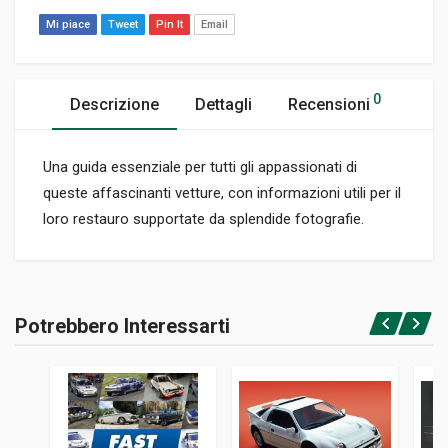
Mi piace
Tweet
Pin It
Email
0
Descrizione
Dettagli
Recensioni
Una guida essenziale per tutti gli appassionati di
queste affascinanti vetture, con informazioni utili per il
loro restauro supportate da splendide fotografie.
Informazioni prodotto
RILEGATURA
Potrebbero Interessarti
Rilegato
Accedi o registrati
PAGINE
159
ISBN / EAN
9781906133290