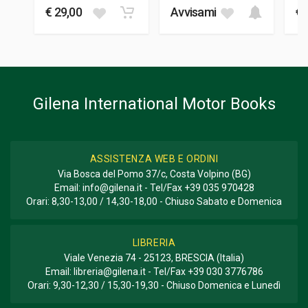
€ 29,00
Avvisami
€ 
23,5 x 28,5 x 2,5 cm
Informazioni aggiuntive
GENERE O COLLANA
Biografia; Fotografie
Gilena International Motor Books
ASSISTENZA WEB E ORDINI
Via Bosca del Pomo 37/c, Costa Volpino (BG)
Email:
info@gilena.it
- Tel/Fax
+39 035 970428
Orari: 8,30-13,00 / 14,30-18,00 - Chiuso Sabato e Domenica
LIBRERIA
Viale Venezia 74 - 25123, BRESCIA (Italia)
Email:
libreria@gilena.it
- Tel/Fax
+39 030 3776786
Orari: 9,30-12,30 / 15,30-19,30 - Chiuso Domenica e Lunedì