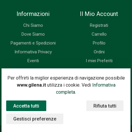
Informazioni
Il Mio Account
Chi Siamo
Registrati
Dove Siamo
Carrello
Pagamenti e Spedizioni
Profilo
Informativa Privacy
Ordini
Eventi
I miei Preferiti
Newsletter
Per offrirti la miglior esperienza di navigazione possibile
www.gilena.it
utilizza i cookie. Vedi
Informativa
Iscriviti subito alla nostra newsletter. Riceverai prima di tutti le
completa.
novità, le offerte, i prossimi eventi...
Accetta tutti
Rifiuta tutti
Indirizzo Email
Iscriviti
Gestisci preferenze