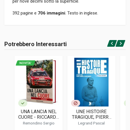
per nove decimi sotto la superficie.
392 pagine e
706 immagini
. Testo in inglese.
Informazioni prodotto
RILEGATURA
Potrebbero Interessarti
Rilegato
Accedi o registrati
PAGINE
392
NOVITA'
ISBN / EAN
9781956309034
EDITORE
Dalton Watson
LINGUA DEL TESTO
Inglese
UNA LANCIA NEL
UNE HISTOIRE
DATA DI STAMPA
CUORE - RICCARDO
TRAGIQUE, PIERRE
06/2024
ERRANI, LA DELTA, I
BOUILLIN "LEVEGH",
Remondino Sergio
Legrand Pascal
RALLY
LE PILOTE MAUDIT
FORMATO