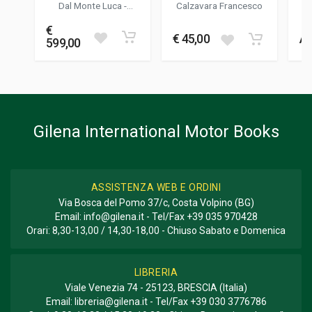
- THE DEFINITIVE
AMERICANA DELLA
Dal Monte Luca
-
Calzavara Francesco
HISTORY
FERRARI F40
Charlesworth Simon
-
FOTO A COLORI
Bluemel Keith
€
20
€ 45,00
Av
599,00
FOTO IN B/N
504
FORMATO
25 x 28 x 2 cm
Gilena International Motor Books
Informazioni aggiuntive
GENERE O COLLANA
Storico
ASSISTENZA WEB E ORDINI
Via Bosca del Pomo 37/c, Costa Volpino (BG)
Email:
info@gilena.it
- Tel/Fax
+39 035 970428
Orari: 8,30-13,00 / 14,30-18,00 - Chiuso Sabato e Domenica
LIBRERIA
Viale Venezia 74 - 25123, BRESCIA (Italia)
Email:
libreria@gilena.it
- Tel/Fax
+39 030 3776786