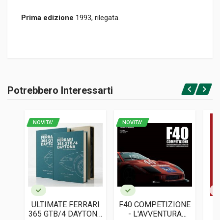
Prima edizione
1993, rilegata.
Informazioni prodotto
RILEGATURA
Potrebbero Interessarti
Rilegato
Accedi o registrati
PAGINE
198
NOVITA'
NOVITA'
ISBN / EAN
8879110853
EDITORE
Giorgio Nada
LINGUA DEL TESTO
Inglese, Italiano
ULTIMATE FERRARI
F40 COMPETIZIONE
DATA DI STAMPA
365 GTB/4 DAYTONA
- L'AVVENTURA
03/1993