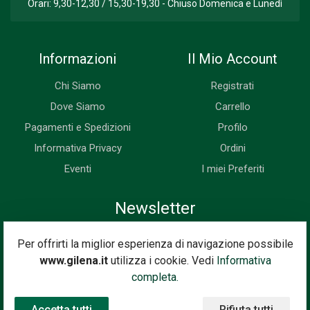
Orari: 9,30-12,30 / 15,30-19,30 - Chiuso Domenica e Lunedì
Informazioni
Il Mio Account
Chi Siamo
Registrati
Dove Siamo
Carrello
Pagamenti e Spedizioni
Profilo
Informativa Privacy
Ordini
Eventi
I miei Preferiti
Newsletter
Iscriviti subito alla nostra newsletter. Riceverai prima di tutti le
Per offrirti la miglior esperienza di navigazione possibile
novità, le offerte, i prossimi eventi...
www.gilena.it
utilizza i cookie. Vedi
Informativa
Indirizzo Email
completa.
Iscriviti
Accetta tutti
Rifiuta tutti