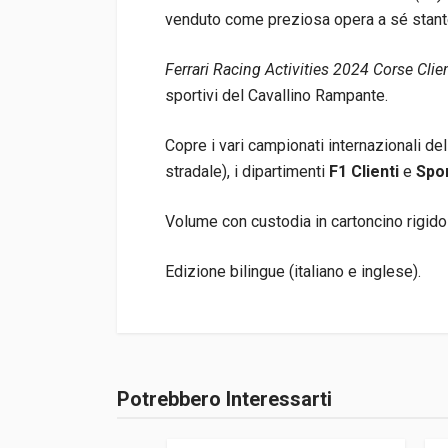
venduto come preziosa opera a sé stant
Ferrari Racing Activities 2024 Corse Clie
sportivi del Cavallino Rampante.
Copre i vari campionati internazionali de
stradale), i dipartimenti
F1 Clienti
e
Spor
Volume con custodia in cartoncino rigido 
Edizione bilingue (italiano e inglese).
Informazioni prodotto
Rilegatura
Rilegato con co
Potrebbero Interessarti
Accedi o registrati
Pagine
511