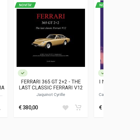
NOVITA'
NOVITA'
FERRARI 365 GT 2+2 - THE
I NEMICI DEL DR
RA
LAST CLASSIC FERRARI V12
FERRARI E LE 
INGLES
no
-
Jaquinot Cyrille
Cavicchi Carlo
-
Donni
Maurizio
€ 380,00
€ 39,00