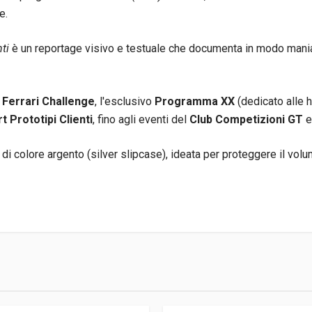
e.
nti
è un reportage visivo e testuale che documenta in modo mania
l
Ferrari Challenge
, l'esclusivo
Programma XX
(dedicato alle 
t Prototipi Clienti
, fino agli eventi del
Club Competizioni GT
e
di colore argento (silver slipcase), ideata per proteggere il vol
fanetto