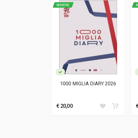
Editore
Ferrari S.p.a.
NOVITA'
N
Lingua del testo
Inglese, Italiano
Data di stampa
12/2024
Formato
23 x 30 x 4,5 cm
Informazioni aggiuntive
Genere o Collana
Annuario
1000 MIGLIA DIARY 2026
€ 20,00