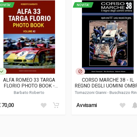
OVITA'
NOVITA'
ALFA ROMEO 33 TARGA
CORSO MARCHE 38 - IL
FLORIO PHOTO BOOK -
REGNO DEGLI UOMINI OMB
VOLUME 2
Barbato Roberto
Tomazzoni Gianni
-
Buschiazzo Ri
Vittone Roberto
€ 70,00
Avvisami