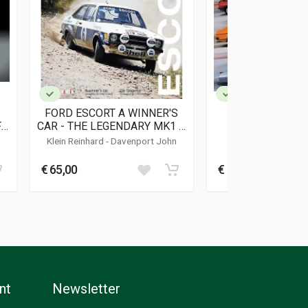
FORD ESCORT A WINNER'S
THE CARS YOU
F
CAR - THE LEGENDARY MK1 &
PROMISED YOU
MK2 IN RALLYING
LIMITED EDITION 
Klein Reinhard
-
Davenport John
Saxty Ste
AUTHOR
€ 65,00
€ 110,00
nt
Newsletter