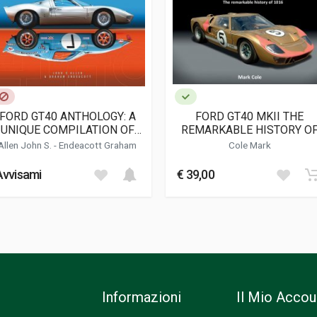
 D'officina Haynes
FORD GT40 ANTHOLOGY: A
FORD GT40 MKII THE
UNIQUE COMPILATION OF
REMARKABLE HISTORY O
TORIES ABOUT THESE MOST
1016
Allen John S.
- Endeacott Graham
Cole Mark
ICONIC CARS
Avvisami
€ 39,00
Informazioni
Il Mio Accou