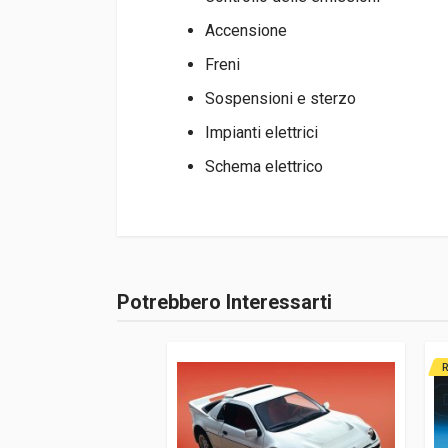
Accensione
Freni
Sospensioni e sterzo
Impianti elettrici
Schema elettrico
Informazioni prodotto
Rilegatura
Brossura
Potrebbero Interessarti
Accedi o registrati
Pagine
320
ISBN / EAN
978162092187
R
Editore
Haynes Publish
Lingua del testo
Inglese