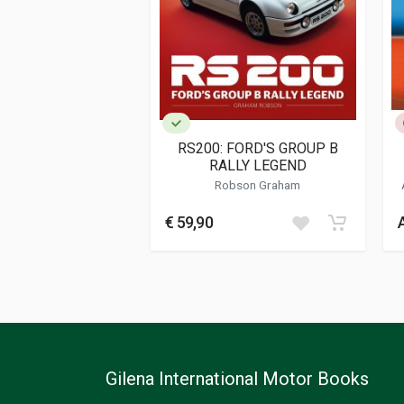
Data di stampa
09/2015
Formato
21 x 27 x 2 cm
Informazioni aggiuntive
Genere o Collana
Collana Manuali
RS200: FORD'S GROUP B
RALLY LEGEND
S
Robson Graham
€ 59,90
Gilena International Motor Books