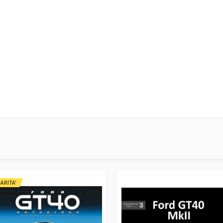
6
ARITA'
ing