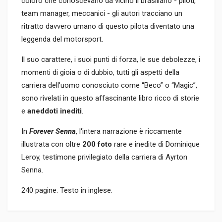
coloro che conoscevano da vicino il brasiliano - piloti,
team manager, meccanici - gli autori tracciano un
ritratto davvero umano di questo pilota diventato una
leggenda del motorsport.
Il suo carattere, i suoi punti di forza, le sue debolezze, i
momenti di gioia o di dubbio, tutti gli aspetti della
carriera dell'uomo conosciuto come “Beco” o “Magic”,
sono rivelati in questo affascinante libro ricco di storie
e
aneddoti inediti
.
In
Forever Senna
, l'intera narrazione è riccamente
illustrata con oltre
200 foto
rare e inedite di Dominique
Leroy, testimone privilegiato della carriera di Ayrton
Senna.
240 pagine. Testo in inglese.
Informazioni prodotto