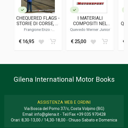
LINGUA DEL TESTO
Inglese
CHEQUERED FLAGS -
I MATERIALI
DATA DI STAMPA
STORIE DI CORSE, DI
COMPOSITI NEL
QUE
07/2001
UOMINI E DI PILOTI
MOTORSPORT
ME
Frangione Enzo
-
Quevedo Werner Junior
Frangione Beatrice
FORMATO
€ 16,95
€ 25,00
€ 
24 x 27 x 1 cm
Informazioni aggiuntive
GENERE O COLLANA
Corse
Gilena International Motor Books
ASSISTENZA WEB E ORDINI
Via Bosca del Pomo 37/c, Costa Volpino (BG)
Email:
info@gilena.it
- Tel/Fax
+39 035 970428
Orari: 8,30-13,00 / 14,30-18,00 - Chiuso Sabato e Domenica