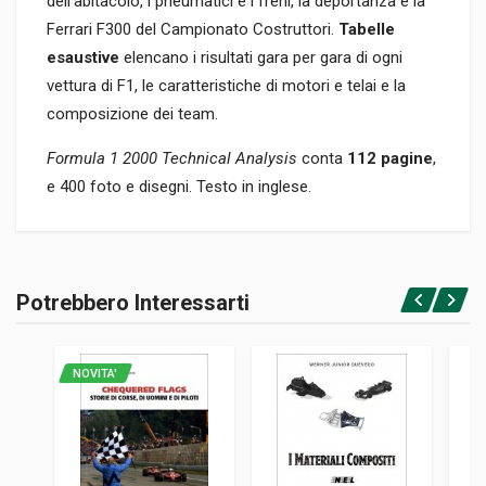
dell'abitacolo, i pneumatici e i freni, la deportanza e la
Ferrari F300 del Campionato Costruttori.
Tabelle
esaustive
elencano i risultati gara per gara di ogni
vettura di F1, le caratteristiche di motori e telai e la
composizione dei team.
Formula 1 2000 Technical Analysis
conta
112 pagine
,
e 400 foto e disegni. Testo in inglese.
Informazioni prodotto
RILEGATURA
Potrebbero Interessarti
Brossura
Accedi o registrati
PAGINE
112
NOVITA'
ISBN / EAN
9788879112420
EDITORE
Giorgio Nada