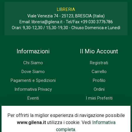
LIBRERIA
Viale Venezia 74 - 25123, BRESCIA (Italia)
Email:
libreria@gilena.it
- Tel/Fax
+39 030 3776786
Orari: 9,30-12,30 / 15,30-19,30 - Chiuso Domenica e Lunedì
Informazioni
Il Mio Account
Chi Siamo
Registrati
Dove Siamo
Carrello
Pagamenti e Spedizioni
Profilo
Informativa Privacy
Ordini
Eventi
I miei Preferiti
Newsletter
Per offrirti la miglior esperienza di navigazione possibile
www.gilena.it
utilizza i cookie. Vedi
Informativa
Iscriviti subito alla nostra newsletter. Riceverai prima di tutti le
completa.