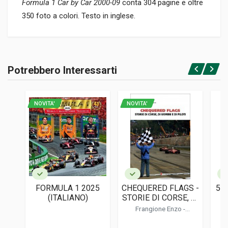
Formula 1 Car by Car 2000-09
conta 304 pagine e oltre
350 foto a colori. Testo in inglese.
Informazioni prodotto
RILEGATURA
Potrebbero Interessarti
Rilegato
Accedi o registrati
PAGINE
304
NOVITA'
NOVITA'
ISBN / EAN
9781910505861
EDITORE
Evro Publishing
LINGUA DEL TESTO
Inglese
FORMULA 1 2025
CHEQUERED FLAGS -
5 
DATA DI STAMPA
(ITALIANO)
STORIE DI CORSE, DI
04/2024
UOMINI E DI PILOTI
Frangione Enzo
-
Frangione Beatrice
FOTO A COLORI