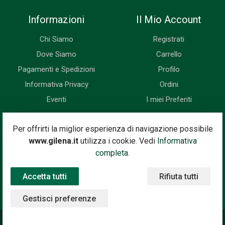
Informazioni
Il Mio Account
Chi Siamo
Registrati
Dove Siamo
Carrello
Pagamenti e Spedizioni
Profilo
Informativa Privacy
Ordini
Eventi
I miei Preferiti
Newsletter
Per offrirti la miglior esperienza di navigazione possibile
www.gilena.it
utilizza i cookie. Vedi
Informativa
Iscriviti subito alla nostra newsletter. Riceverai prima di tutti le
completa.
novità, le offerte, i prossimi eventi...
Accetta tutti
Rifiuta tutti
Indirizzo Email
Iscriviti
Gestisci preferenze
©2020 Gilena International Motor Books — Powered by
Nimaia