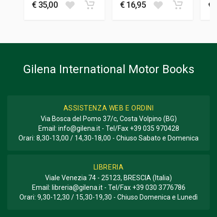
350
€ 35,00
€ 16,95
€ 
FORMATO
24 x 28,5 x 2 cm
Informazioni aggiuntive
Gilena International Motor Books
GENERE O COLLANA
Storico; Corse
ASSISTENZA WEB E ORDINI
Via Bosca del Pomo 37/c, Costa Volpino (BG)
Email:
info@gilena.it
- Tel/Fax
+39 035 970428
Orari: 8,30-13,00 / 14,30-18,00 - Chiuso Sabato e Domenica
LIBRERIA
Viale Venezia 74 - 25123, BRESCIA (Italia)
Email:
libreria@gilena.it
- Tel/Fax
+39 030 3776786
Orari: 9,30-12,30 / 15,30-19,30 - Chiuso Domenica e Lunedì