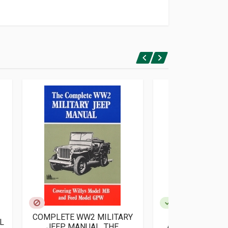
COMPLETE WW2 MILITARY
RARE WW2 JEE
L
JEEP MANUAL, THE
ARCHIVE FOLLO