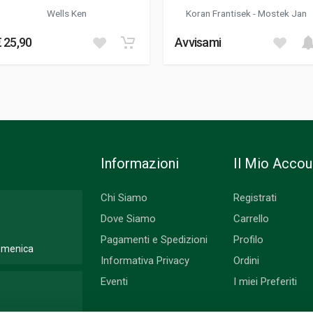
Wells Ken
Koran Frantisek
-
Mostek Jan
€ 25,90
Avvisami
Informazioni
Il Mio Accou
Chi Siamo
Registrati
Dove Siamo
Carrello
Pagamenti e Spedizioni
Profilo
Domenica
Informativa Privacy
Ordini
Eventi
I miei Preferiti