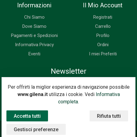
Informazioni
Il Mio Account
Chi Siamo
Registrati
Dove Siamo
Carrello
Pagamenti e Spedizioni
Profilo
Informativa Privacy
Ordini
Eventi
I miei Preferiti
Newsletter
Iscriviti subito alla nostra newsletter. Riceverai prima di tutti le
Per offrirti la miglior esperienza di navigazione possibile
novità, le offerte, i prossimi eventi...
www.gilena.it
utilizza i cookie. Vedi
Informativa
Indirizzo Email
completa.
Iscriviti
Accetta tutti
Rifiuta tutti
Gestisci preferenze
©2020 Gilena International Motor Books — Powered by
Nimaia