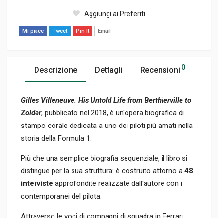
Aggiungi ai Preferiti
Mi piace
Tweet
Pin It
Email
0
Descrizione
Dettagli
Recensioni
Gilles Villeneuve
:
His Untold Life from Berthierville to
Zolder
, pubblicato nel 2018, è un'opera biografica di
stampo corale dedicata a uno dei piloti più amati nella
storia della Formula 1.
Più che una semplice biografia sequenziale, il libro si
distingue per la sua struttura: è costruito attorno a
48
interviste
approfondite realizzate dall'autore con i
contemporanei del pilota.
Attraverso le voci di compagni di squadra in Ferrari,