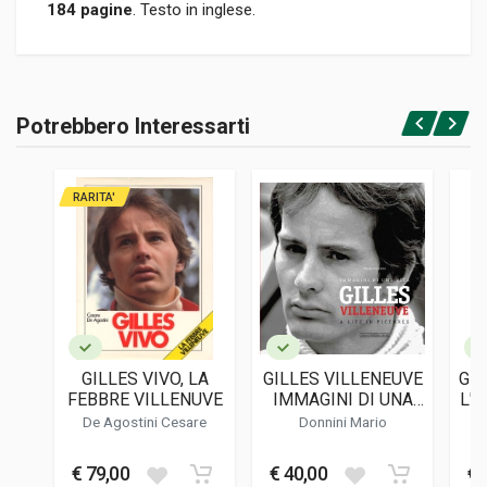
184 pagine
. Testo in inglese.
Informazioni prodotto
RILEGATURA
Potrebbero Interessarti
Rilegato
Accedi o registrati
PAGINE
184
RARITA'
ISBN / EAN
9781785314582
EDITORE
Pitch Publishing
LINGUA DEL TESTO
Inglese
GILLES VIVO, LA
GILLES VILLENEUVE
GIL
DATA DI STAMPA
FEBBRE VILLENUVE
IMMAGINI DI UNA
L'U
10/2018
VITA
LA
De Agostini Cesare
Donnini Mario
FORMATO
22 x 23 x 1,5 cm
€ 79,00
€ 40,00
€ 