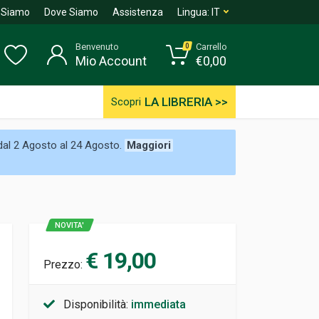
 Siamo
Dove Siamo
Assistenza
Lingua:
IT
Benvenuto
Carrello
0
Mio Account
€
0,00
LA LIBRERIA >>
Scopri
 dal 2 Agosto al 24 Agosto.
Maggiori
NOVITA'
€ 19,00
Prezzo:
Disponibilità:
immediata