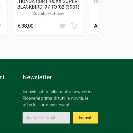
HONDA CBR1100XX SUPER
HONDA V4 - THE
0
BLACKBIRD '97 TO '02 (3901)
FOUR-STROKE
Coombs Matthew
Pullen Gre
€ 38,00
Avvisami
nt
Newsletter
Iscriviti subito alla nostra newsletter.
Riceverai prima di tutti le novità, le
offerte, i prossimi eventi...
Indirizzo Email
Iscriviti