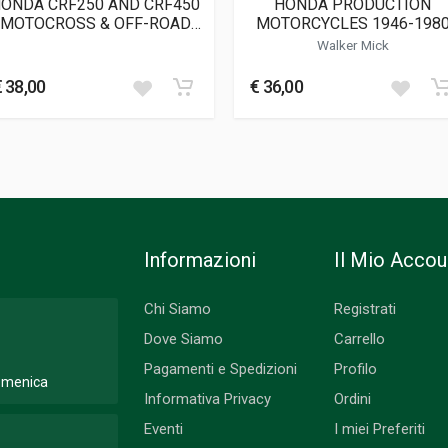
ONDA CRF250 AND CRF450
HONDA PRODUCTION
MOTOCROSS & OFF-ROAD
MOTORCYCLES 1946-198
BIKES 2002 TO 2006 R-
Walker Mick
ODELS X-MODELS SERVICE
ND REPAIR MANUAL (2630)
€ 38,00
€ 36,00
Informazioni
Il Mio Accou
Chi Siamo
Registrati
Dove Siamo
Carrello
Pagamenti e Spedizioni
Profilo
Domenica
Informativa Privacy
Ordini
Eventi
I miei Preferiti