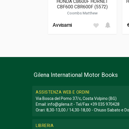
HONDA CB600F HORNET
H
CBF600 CBR600F (5572)
Coombs Matthew
M
A
Avvisami
Gilena International Motor Books
ASSISTENZA WEB E ORDINI
Via Bosca del Pomo 37/c, Costa Volpino (BG)
Email:
info@gilena.it
- Tel/Fax
+39 035 970428
Orari: 8,30-13,00 / 14,30-18,00 - Chiuso Sabato e 
LIBRERIA