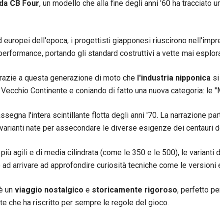
da CB Four
, un modello che alla fine degli anni '60 ha tracciato un
d europei dell'epoca, i progettisti giapponesi riuscirono nell'impr
le performance, portando gli standard costruttivi a vette mai esplor
 grazie a questa generazione di moto che
l'industria nipponica
si
 Vecchio Continente e coniando di fatto una nuova categoria: le 
ssegna l'intera scintillante flotta degli anni '70. La narrazione pa
e varianti nate per assecondare le diverse esigenze dei centauri d
i più agili e di media cilindrata (come le 350 e le 500), le variant
 ad arrivare ad approfondire curiosità tecniche come le versioni
è un
viaggio nostalgico
e
storicamente rigoroso
, perfetto pe
ote che ha riscritto per sempre le regole del gioco.