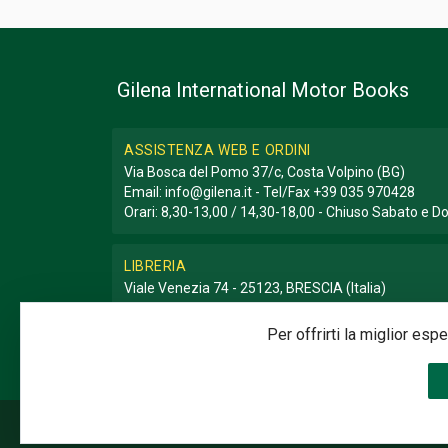
Gilena International Motor Books
ASSISTENZA WEB E ORDINI
Via Bosca del Pomo 37/c, Costa Volpino (BG)
Email:
info@gilena.it
- Tel/Fax
+39 035 970428
Orari: 8,30-13,00 / 14,30-18,00 - Chiuso Sabato e 
LIBRERIA
Viale Venezia 74 - 25123, BRESCIA (Italia)
Email:
libreria@gilena.it
- Tel/Fax
+39 030 3776786
Orari: 9,30-12,30 / 15,30-19,30 - Chiuso Domenica e
Per offrirti la miglior es
©2020 Gilena International Motor Books — Powered