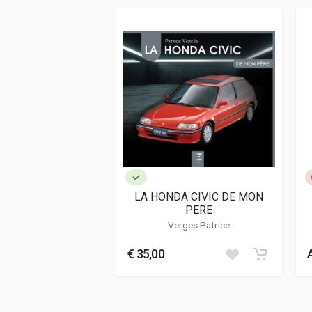
ISBN / EAN
978295724924
Editore
Red Runner
Lingua del testo
Inglese, France
Data di stampa
06/2022
Formato
28 x 25 x 3 cm
Informazioni aggiuntive
Genere o Collana
Storico - Descrit
LA HONDA CIVIC DE MON
PERE
Verges Patrice
€ 35,00