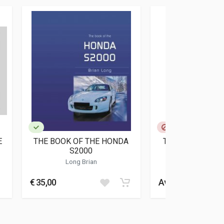
E
THE BOOK OF THE HONDA
THE NSX HONDA
S2000
SPORTS C
Long Brian
€ 35,00
Avvisami