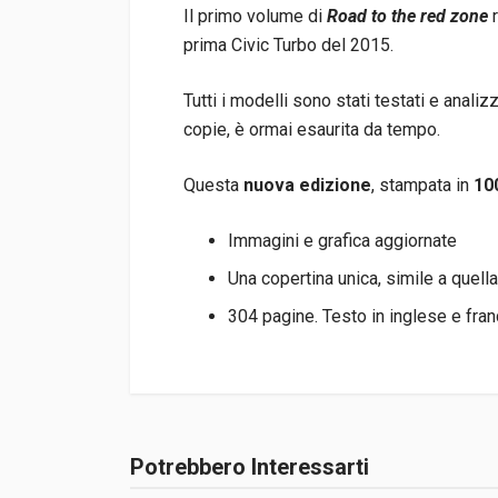
Il primo volume di
Road to the red zone
prima Civic Turbo del 2015.
Tutti i modelli sono stati testati e anali
copie, è ormai esaurita da tempo.
Questa
nuova edizione
, stampata in
10
Immagini e grafica aggiornate
Una copertina unica, simile a quella
304 pagine. Testo in inglese e fra
Informazioni prodotto
Rilegatura
Rilegato
Potrebbero Interessarti
Accedi o registrati
Pagine
304