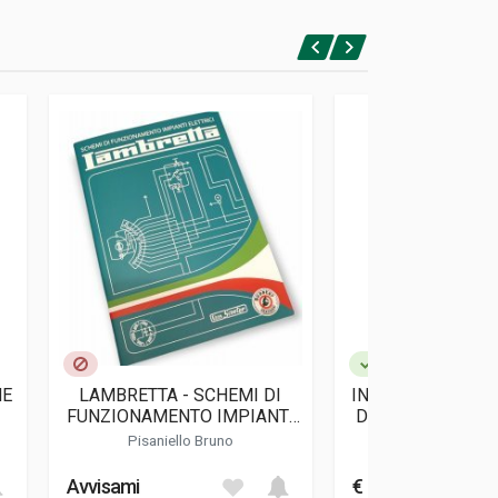
NE
LAMBRETTA - SCHEMI DI
INNOCENTI LAMB
FUNZIONAMENTO IMPIANTI
DEFINITIVE HIST
ELETTRICI
RESTORATION 
Pisaniello Bruno
Tessera Vitt
Avvisami
€ 38,00