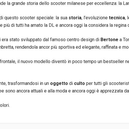
ude la grande storia dello scooter milanese per eccellenza: la La
ti di questo scooter speciale: la sua
storia
, l’evoluzione
tecnica
, 
 più di tutti ha amato la DL e ancora oggi la considera la regina 
i era stato sviluppato dal famoso centro design di
Bertone
a To
ambretta, rendendola ancor più sportiva ed elegante, raffinata e m
frontale, il nuovo modello diventò in poco tempo un bestseller ne
nte, trasformandosi in un
oggetto
di
culto
per tutti gli scooteris
inee sono ancora attuali e alla moda e ancora oggi è apprezzata da 
olori.