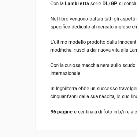
Con la
Lambretta
serie
DL
/
GP
si concl
Nel libro vengono trattati tutti gli aspet
specifico dedicato al mercato inglese che
L’ultimo modello prodotto dalla Innocent
modifiche, riuscì a dar nuova vita alla L
Con la curiosa macchia nera sullo scudo 
internazionale.
In Inghilterra ebbe un successo travolge
cinquant’anni dalla sua nascita, le sue l
96 pagine
e centinaia di foto in b/n e a c
Informazioni prodotto