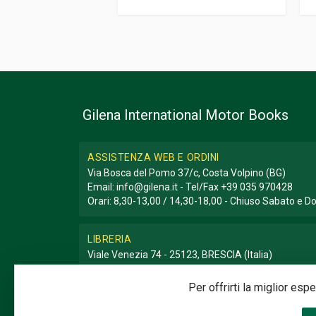
Gilena International Motor Books
ASSISTENZA WEB E ORDINI
Via Bosca del Pomo 37/c, Costa Volpino (BG)
Email:
info@gilena.it
- Tel/Fax
+39 035 970428
Orari: 8,30-13,00 / 14,30-18,00 - Chiuso Sabato e 
LIBRERIA
Viale Venezia 74 - 25123, BRESCIA (Italia)
Email:
libreria@gilena.it
- Tel/Fax
+39 030 3776786
Orari: 9,30-12,30 / 15,30-19,30 - Chiuso Domenica e
Per offrirti la miglior es