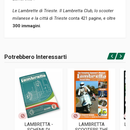
Le Lambrette di Trieste. Il Lambretta Club, lo scooter
milanese e la città di Trieste
conta 421 pagine, e oltre
300 immagini
.
Informazioni prodotto
RILEGATURA
Potrebbero Interessarti
Brossura
Accedi o registrati
PAGINE
421
ISBN / EAN
9788868033132
EDITORE
Luglio Editore
LINGUA DEL TESTO
Italiano
LAMBRETTA -
LAMBRETTA
LA
DATA DI STAMPA
SCHEMI DI
SCOOTERS THE