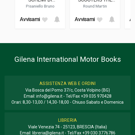
04/2022
FUNZIONAMENTO
COMPLETE
Pisaniello Bruno
Round Martin
IMPIANTI ELETTRICI
SPANNER'S MANUAL
FORMATO
Avvisami
Avvisami
Av
16 x 23 x 2 cm
Gilena International Motor Books
ASSISTENZA WEB E ORDINI
Via Bosca del Pomo 37/c, Costa Volpino (BG)
Email:
info@gilena.it
- Tel/Fax
+39 035 970428
Orari: 8,30-13,00 / 14,30-18,00 - Chiuso Sabato e Domenica
LIBRERIA
Viale Venezia 74 - 25123, BRESCIA (Italia)
Email:
libreria@gilena.it
- Tel/Fax
+39 030 3776786