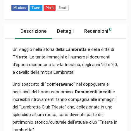
Mi piace
Tweet
Pin It
Email
0
Descrizione
Dettagli
Recensioni
Un viaggio nella storia della
Lambretta
e della città di
Trieste
. Le tante immagini e i numerosi documenti
d’epoca raccontano la vita triestina, degli anni ’50 e ’60,
a cavallo della mitica Lambretta.
Uno spaccato di "
com’eravamo
" nel dopoguerra e
negli anni del boom economico.
Documenti inediti
e
incredibili ritrovamenti fanno compagnia alle immagini
del "Lambretta Club Trieste" che, collezionate in uno
splendido album rosso, sono divenute parte del
patrimonio storico/culturale dell’attuale club "Trieste in
Lambretta".