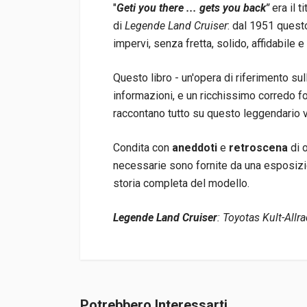
"
Geti you there ... gets you back"
era il t
di
Legende Land Cruiser
: dal 1951 questo
impervi, senza fretta, solido, affidabile 
Questo libro - un'opera di riferimento sul
informazioni, e un ricchissimo corredo fot
raccontano tutto su questo leggendario v
Condita con
aneddoti
e
retroscena
di 
necessarie sono fornite da una esposizio
storia completa del modello.
Legende Land Cruiser
: Toyotas Kult-All
Informazioni prodotto
Rilegatura
Rilegato
Potrebbero Interessarti
Accedi o registrati