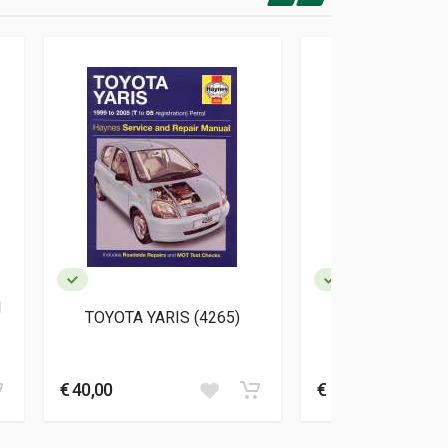
I
TOYOTA CELIC
TOYOTA YARIS (4265)
(92025)
€ 40,00
€ 38,00