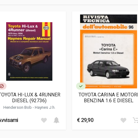
1
tivo; Dati Tecnici
TOYOTA HI-LUX & 4RUNNER
TOYOTA CARINA E MOTOR
DIESEL (92736)
BENZINA 1.6 E DIESEL
Henderson Bob
-
Haynes J.h.
Avvisami
€ 29,90