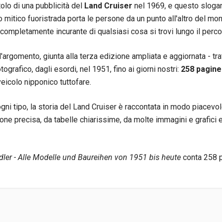
itolo di una pubblicità del
Land Cruiser
nel 1969, e questo slogan
 mitico fuoristrada porta le persone da un punto all'altro del mo
e completamente incurante di qualsiasi cosa si trovi lungo il perco
l'argomento, giunta alla terza edizione ampliata e aggiornata - tra
ografico, dagli esordi, nel 1951, fino ai giorni nostri:
258 pagine
eicolo nipponico tuttofare.
ogni tipo, la storia del Land Cruiser è raccontata in modo piacevol
ne precisa, da tabelle chiarissime, da molte immagini e grafici 
radler - Alle Modelle und Baureihen von 1951 bis heute
conta 258 