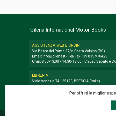
Gilena International Motor Books
ASSISTENZA WEB E ORDINI
Via Bosca del Pomo 37/c, Costa Volpino (BG)
Email:
info@gilena.it
- Tel/Fax
+39 035 970428
Orari: 8,30-13,00 / 14,30-18,00 - Chiuso Sabato e 
LIBRERIA
Viale Venezia 74 - 25123, BRESCIA (Italia)
Email:
libreria@gilena.it
- Tel/Fax
+39 030 3776786
Orari: 9,30-12,30 / 15,30-19,30 - Chiuso Domenica e
Per offrirti la miglior es