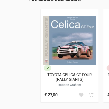
Pagine
258
ISBN / EAN
978395843302
Editore
Heel
Lingua del testo
Tedesco
Data di stampa
06/2018
Formato
25 x 29 x 2,5 cm
Informazioni aggiuntive
Genere o Collana
Storico - Descrit
TOYOTA CELICA GT-FOUR
(RALLY GIANTS)
Robson Graham
€ 27,00