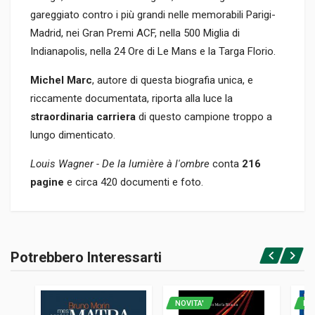
gareggiato contro i più grandi nelle memorabili Parigi-
Madrid, nei Gran Premi ACF, nella 500 Miglia di
Indianapolis, nella 24 Ore di Le Mans e la Targa Florio.
Michel Marc
, autore di questa biografia unica, e
riccamente documentata, riporta alla luce la
straordinaria carriera
di questo campione troppo a
lungo dimenticato.
Louis Wagner - De la lumière à l'ombre
conta
216
pagine
e circa 420 documenti e foto.
Informazioni prodotto
RILEGATURA
Potrebbero Interessarti
Rilegato
Accedi o registrati
PAGINE
216
NOVITA'
NO