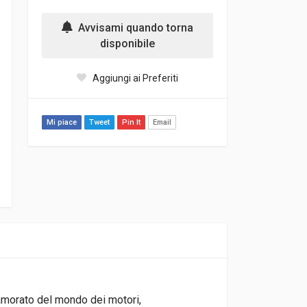
Avvisami quando torna
disponibile
Aggiungi ai Preferiti
Mi piace
Tweet
Pin It
Email
namorato del mondo dei motori,