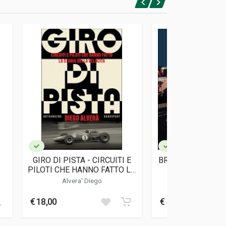
GIRO DI PISTA - CIRCUITI E
BRUNO MORIN: M
PILOTI CHE HANNO FATTO LA
MATRA
STORIA DELLA VELOCIT·
Alvera' Diego
Morin Bru
€ 18,00
€ 45,00