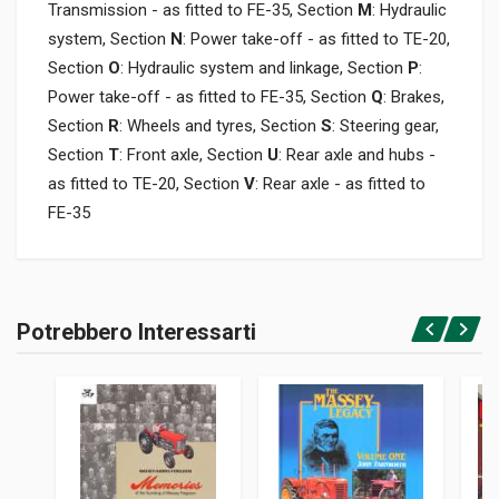
Transmission - as fitted to FE-35, Section
M
: Hydraulic
system, Section
N
: Power take-off - as fitted to TE-20,
Section
O
: Hydraulic system and linkage, Section
P
:
Power take-off - as fitted to FE-35, Section
Q
: Brakes,
Section
R
: Wheels and tyres, Section
S
: Steering gear,
Section
T
: Front axle, Section
U
: Rear axle and hubs -
as fitted to TE-20, Section
V
: Rear axle - as fitted to
FE-35
Informazioni prodotto
RILEGATURA
Potrebbero Interessarti
Brossura
Accedi o registrati
PAGINE
256
ISBN / EAN
9781563929656
EDITORE