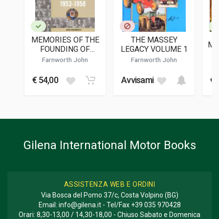
Haynes Publishing
LINGUA DEL TESTO
Inglese
MEMORIES OF THE
THE MASSEY
MA
DATA DI STAMPA
FOUNDING OF
LEGACY VOLUME 1
11/2012
MASSEY FERGUSON
Farnworth John
Farnworth John
1953-1958
FORMATO
€ 54,00
Avvisami
€ 
21 x 27 x 1,5 cm
Informazioni aggiuntive
GENERE O COLLANA
Collana Manuali D'officina Haynes
Gilena International Motor Books
ASSISTENZA WEB E ORDINI
Via Bosca del Pomo 37/c, Costa Volpino (BG)
Email:
info@gilena.it
- Tel/Fax
+39 035 970428
Orari: 8,30-13,00 / 14,30-18,00 - Chiuso Sabato e Domenica