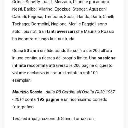
Ortner, Schetty, Lualdi, Merzario, Pilone e poi ancora
Nesti, Baribbi, Vilarino, Egozkue, Stenger, Aguzzoni,
Caliceti, Regosa, Tambone, Scola, Irlando, Danti, Cinelli,
Tschager, Bormolini, Napione, Merli e Faggioli sono
solo i più noti tra i
tanti avversari
che Maurizio Roasio
ha incontrato lungo la sua strada.
Quasi
50 anni
di sfide condotte sul filo dei 200 all'ora
in una continua ricerca del proprio limite. Una
passione
infinita
raccontata attraverso le 200 pagine di questo
volume esclusivo in tiratura limitata a soli 100
esemplari.
Maurizio Roasio
- dalla R8 Gordini all'Osella FA30 1967
- 2014
conta
192 pagine
e un ricchissimo corredo
fotografico.
Testi ed impaginazione di Gianni Tomazzoni.