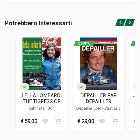
Informazioni prodotto
RILEGATURA
Potrebbero Interessarti
Brossura
Accedi o registrati
PAGINE
192
NOVITA'
NO
ISBN / EAN
9791221046236
EDITORE
Gianni Tomazzoni
LINGUA DEL TESTO
Italiano
LELLA LOMBARDI
DEPAILLER PAR
JO
DATA DI STAMPA
THE TIGRESS OF
DEPAILLER
11/2023
TURIN
Saltinstall Jon
Depailler Loic - Bhat Eric
FORMATO
€ 59,00
€ 29,00
€ 
22 x 30 x 2 cm