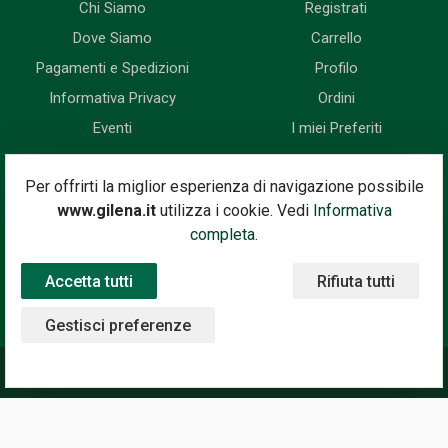
Chi Siamo
Registrati
Dove Siamo
Carrello
Pagamenti e Spedizioni
Profilo
Informativa Privacy
Ordini
Eventi
I miei Preferiti
Newsletter
Per offrirti la miglior esperienza di navigazione possibile
www.gilena.it
utilizza i cookie. Vedi
Informativa
Iscriviti subito alla nostra newsletter. Riceverai prima di tutti le
completa.
novità, le offerte, i prossimi eventi...
Accetta tutti
Rifiuta tutti
Indirizzo Email
Iscriviti
Gestisci preferenze
©2020 Gilena International Motor Books — Powered by
Nimaia