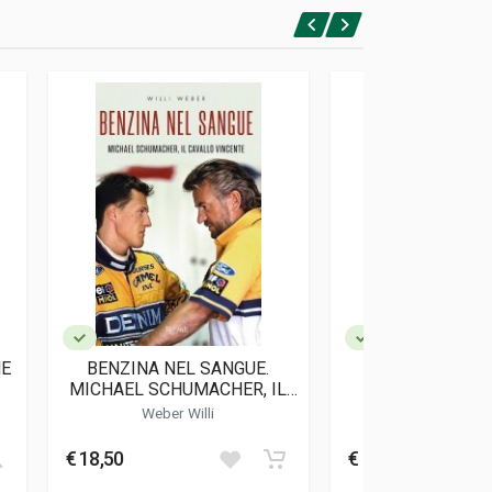
HE
BENZINA NEL SANGUE.
MICHAEL BY 
MICHAEL SCHUMACHER, IL
CAVALLO VINCENTE.
Weber Willi
Comte Mich
€ 18,50
€ 119,00