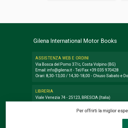
Gilena International Motor Books
ASSISTENZA WEB E ORDINI
Via Bosca del Pomo 37/c, Costa Volpino (BG)
Email:
info@gilena.it
- Tel/Fax
+39 035 970428
Orari: 8,30-13,00 / 14,30-18,00 - Chiuso Sabato e 
LIBRERIA
Viale Venezia 74 - 25123, BRESCIA (Italia)
Email:
libreria@gilena.it
- Tel/Fax
+39 030 3776786
Orari: 9,30-12,30 / 15,30-19,30 - Chiuso Domenica e
Per offrirti la miglior es