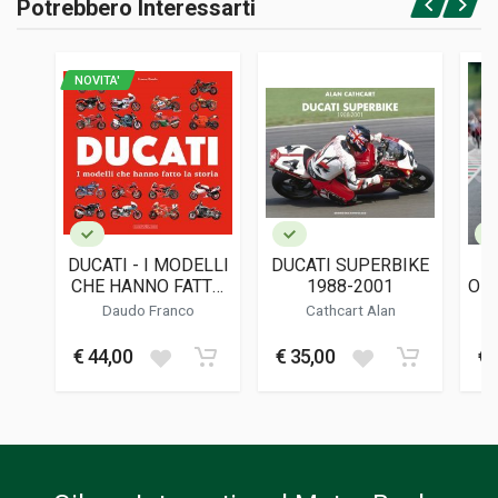
Potrebbero Interessarti
Accedi o registrati
NOVITA'
DUCATI - I MODELLI
DUCATI SUPERBIKE
CHE HANNO FATTO
1988-2001
OFF
LA STORIA
Daudo Franco
Cathcart Alan
€ 44,00
€ 35,00
€ 