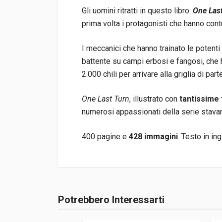
Gli uomini ritratti in questo libro.
One Las
prima volta i protagonisti che hanno contr
I meccanici che hanno trainato le potenti 
battente su campi erbosi e fangosi, che h
2.000 chili per arrivare alla griglia di pa
One Last Turn
, illustrato con
tantissime 
numerosi appassionati della serie stav
400 pagine e
428 immagini
. Testo in in
Informazioni prodotto
Rilegatura
Rilegato
Potrebbero Interessarti
Accedi o registrati
Pagine
400