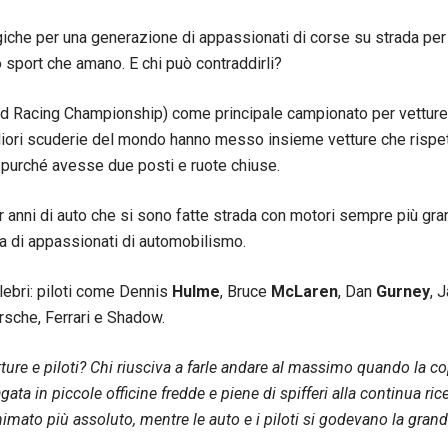
he per una generazione di appassionati di corse su strada per i
 sport che amano. E chi può contraddirli?
d Racing Championship) come principale campionato per vetture 
igliori scuderie del mondo hanno messo insieme vetture che rispet
 purché avesse due posti e ruote chiuse.
 anni di auto che si sono fatte strada con motori sempre più gran
ta di appassionati di automobilismo.
lebri: piloti come Dennis
Hulme
, Bruce
McLaren
, Dan
Gurney
, 
orsche, Ferrari e Shadow.
tture e piloti? Chi riusciva a farle andare al massimo quando la co
ata in piccole officine fredde e piene di spifferi alla continua rice
onimato più assoluto, mentre le auto e i piloti si godevano la gr