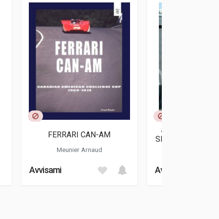
JOE HONDA SP
FERRARI CAN-AM
SPECTACLES BY H
CAN-AM 1970 
Meunier Arnaud
Honda Jo
Avvisami
Avvisami