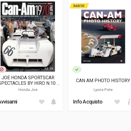
9
RARITA'
cm
tivo; Corse; Fotografie
JOE HONDA SPORTSCAR
CAN AM PHOTO HISTORY
SPECTACLES BY HIRO N.10 :
CAN-AM 1970 PART 1
Honda Joe
Lyons Pete
Avvisami
Info Acquisto