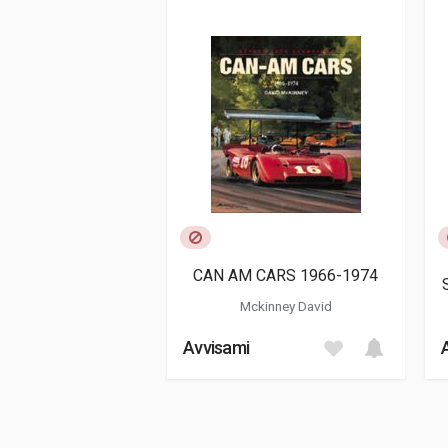
ISBN / EAN
978195630908
Editore
Dalton Watson
Lingua del testo
Inglese
Data di stampa
05/2024
Formato
29,5 x 26 x 2,5 
Informazioni aggiuntive
Genere o Collana
Storico - Descrit
CAN AM CARS 1966-1974
Mckinney David
Avvisami