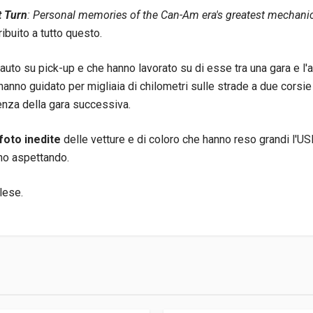
t Turn
: Personal memories of the Can-Am era's greatest mechani
ibuito a tutto questo.
auto su pick-up e che hanno lavorato su di esse tra una gara e l'a
anno guidato per migliaia di chilometri sulle strade a due corsie 
rtenza della gara successiva.
foto inedite
delle vetture e di coloro che hanno reso grandi l'USR
ano aspettando.
glese.