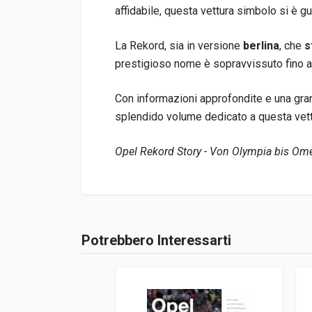
affidabile, questa vettura simbolo si è gu
La Rekord, sia in versione
berlina
, che
s
prestigioso nome è sopravvissuto fino ag
Con informazioni approfondite e una grand
splendido volume dedicato a questa vett
Opel Rekord Story - Von Olympia bis Om
Informazioni prodotto
Rilegatura
Rilegato
Potrebbero Interessarti
Accedi o registrati
Pagine
240
ISBN / EAN
978361304587
Editore
Motorbuch Verl