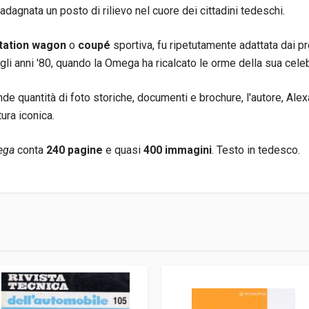
adagnata un posto di rilievo nel cuore dei cittadini tedeschi.
tation wagon
o
coupé
sportiva, fu ripetutamente adattata dai pr
li anni '80, quando la Omega ha ricalcato le orme della sua cele
e quantità di foto storiche, documenti e brochure, l'autore, Alex
ura iconica.
ega
conta
240 pagine
e quasi
400 immagini
. Testo in tedesco.
3
ag