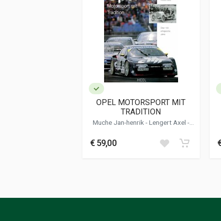
Lingua del testo
Tedesco
Data di stampa
11/2023
Formato
23 x 27 x 1,5 cm
Informazioni aggiuntive
Genere o Collana
Storico - Descrit
OPEL MOTORSPORT MIT
TRADITION
Muche Jan-henrik
-
Lengert Axel
-
Konigshausen Albert - Weber
Friedbert
€ 59,00