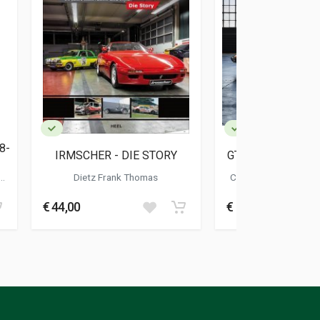
8-
IRMSCHER - DIE STORY
GT LOVE 50 JAHR
Dietz Frank Thomas
Cooper Jens
-
Hampr
€ 44,00
€ 55,00