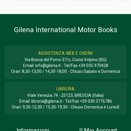
Informazioni aggiuntive
GENERE O COLLANA
Fotografie; Collana Fast Guide
Gilena International Motor Books
ASSISTENZA WEB E ORDINI
Via Bosca del Pomo 37/c, Costa Volpino (BG)
Email:
info@gilena.it
- Tel/Fax
+39 035 970428
Orari: 8,30-13,00 / 14,30-18,00 - Chiuso Sabato e Domenica
LIBRERIA
Viale Venezia 74 - 25123, BRESCIA (Italia)
Email:
libreria@gilena.it
- Tel/Fax
+39 030 3776786
Orari: 9,30-12,30 / 15,30-19,30 - Chiuso Domenica e Lunedì
Informazioni
Il Mio Account