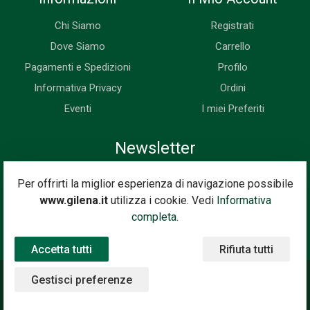
Chi Siamo
Registrati
Dove Siamo
Carrello
Pagamenti e Spedizioni
Profilo
Informativa Privacy
Ordini
Eventi
I miei Preferiti
Newsletter
Iscriviti subito alla nostra newsletter. Riceverai prima di tutti le
Per offrirti la miglior esperienza di navigazione possibile
novità, le offerte, i prossimi eventi...
www.gilena.it
utilizza i cookie. Vedi
Informativa
Indirizzo Email
completa.
Iscriviti
Accetta tutti
Rifiuta tutti
Gestisci preferenze
©2020 Gilena International Motor Books — Powered by
Nimaia