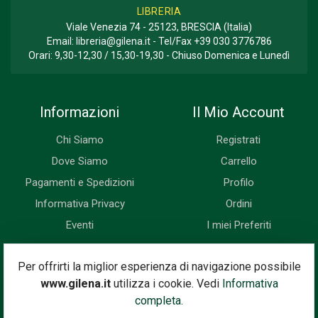
LIBRERIA
Viale Venezia 74 - 25123, BRESCIA (Italia)
Email:
libreria@gilena.it
- Tel/Fax
+39 030 3776786
Orari: 9,30-12,30 / 15,30-19,30 - Chiuso Domenica e Lunedì
Informazioni
Il Mio Account
Chi Siamo
Registrati
Dove Siamo
Carrello
Pagamenti e Spedizioni
Profilo
Informativa Privacy
Ordini
Eventi
I miei Preferiti
Newsletter
Per offrirti la miglior esperienza di navigazione possibile
www.gilena.it
utilizza i cookie. Vedi
Informativa
Iscriviti subito alla nostra newsletter. Riceverai prima di tutti le
completa.
novità, le offerte, i prossimi eventi...