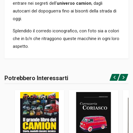
entrare nei segreti dell'
universo camion
, dagli
autocarri del dopoguerra fino ai bisonti della strada di
oggi.
Splendido il corredo iconografico, con foto sia a colori
che in b/n che ritraggono queste macchine in ogni loro
aspetto.
Informazioni prodotto
RILEGATURA
Potrebbero Interessarti
Rilegato
Accedi o registrati
PAGINE
142
ISBN / EAN
9788879066785
EDITORE
Gribaudo