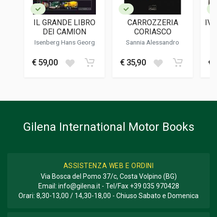
LINGUA DEL TESTO
Italiano
IL GRANDE LIBRO
CARROZZERIA
IVE
DATA DI STAMPA
DEI CAMION
CORIASCO
-
06/2008
Isenberg Hans Georg
Sannia Alessandro
EDIZIONE
€ 59,00
€ 35,90
€ 
2
FOTO A COLORI
114
FOTO IN B/N
100
Gilena International Motor Books
FORMATO
29 x 27 x 2 cm
Informazioni aggiuntive
ASSISTENZA WEB E ORDINI
Via Bosca del Pomo 37/c, Costa Volpino (BG)
GENERE O COLLANA
Email:
info@gilena.it
- Tel/Fax
+39 035 970428
Storico - Descrittivo
Orari: 8,30-13,00 / 14,30-18,00 - Chiuso Sabato e Domenica