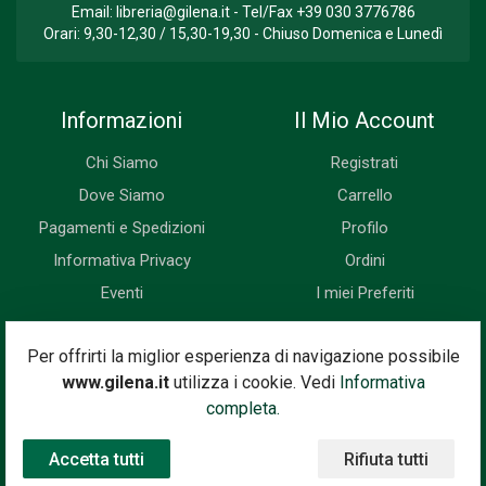
Email:
libreria@gilena.it
- Tel/Fax
+39 030 3776786
Orari: 9,30-12,30 / 15,30-19,30 - Chiuso Domenica e Lunedì
Informazioni
Il Mio Account
Chi Siamo
Registrati
Dove Siamo
Carrello
Pagamenti e Spedizioni
Profilo
Informativa Privacy
Ordini
Eventi
I miei Preferiti
Newsletter
Per offrirti la miglior esperienza di navigazione possibile
www.gilena.it
utilizza i cookie. Vedi
Informativa
Iscriviti subito alla nostra newsletter. Riceverai prima di tutti le
completa.
novità, le offerte, i prossimi eventi...
Accetta tutti
Rifiuta tutti
Indirizzo Email
Iscriviti