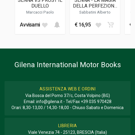
SENNA VS PROST IL
SENNA - LA MAGIA
F
DATA DI STAMPA
DUELLO
DELLA PERFEZIONE
02/2015
(SECONDA
Marcacci Paolo
Sabbatini Alberto
Or
EDIZIONE)
FOTO A COLORI
Avvisami
€ 16,95
€ 
200
FOTO IN B/N
3
FORMATO
26 x 26 x 1,5 cm
Gilena International Motor Books
Informazioni aggiuntive
GENERE O COLLANA
Storico; Corse
ASSISTENZA WEB E ORDINI
Via Bosca del Pomo 37/c, Costa Volpino (BG)
Email:
info@gilena.it
- Tel/Fax
+39 035 970428
Orari: 8,30-13,00 / 14,30-18,00 - Chiuso Sabato e Domenica
LIBRERIA
Viale Venezia 74 - 25123, BRESCIA (Italia)