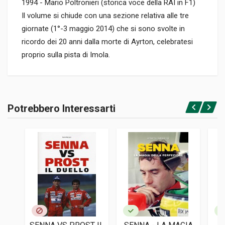
1994 - Mario Poltronieri (storica voce della RAI in F1)
Il volume si chiude con una sezione relativa alle tre
giornate (1°-3 maggio 2014) che si sono svolte in
ricordo dei 20 anni dalla morte di Ayrton, celebratesi
proprio sulla pista di Imola.
Informazioni prodotto
RILEGATURA
Potrebbero Interessarti
Rilegato
Accedi o registrati
PAGINE
128
ISBN / EAN
9788879116138
EDITORE
Giorgio Nada
LINGUA DEL TESTO
Inglese, Italiano