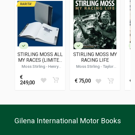
352
RARITA'
ISBN / EAN
9781910505045
EDITORE
Evro Publishing
LINGUA DEL TESTO
Inglese
STIRLING MOSS ALL
STIRLING MOSS MY
S
DATA DI STAMPA
MY RACES (LIMITED
RACING LIFE
10/2014
EDITION)
Moss Stirling
-
Henry
Moss Stirling
-
Taylor
Ru
Alain
Simon
FOTO A COLORI
€
200
€ 75,00
€ 
249,00
FOTO IN B/N
100
FORMATO
23 x 28 x 2 cm
Gilena International Motor Books
Informazioni aggiuntive