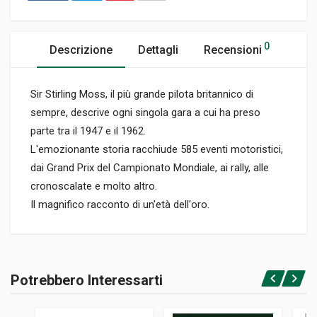
0
Descrizione
Dettagli
Recensioni
Sir Stirling Moss, il più grande pilota britannico di
sempre, descrive ogni singola gara a cui ha preso
parte tra il 1947 e il 1962.
L'emozionante storia racchiude 585 eventi motoristici,
dai Grand Prix del Campionato Mondiale, ai rally, alle
cronoscalate e molto altro.
Il magnifico racconto di un'età dell'oro.
Informazioni prodotto
RILEGATURA
Potrebbero Interessarti
Rilegato
Accedi o registrati
PAGINE