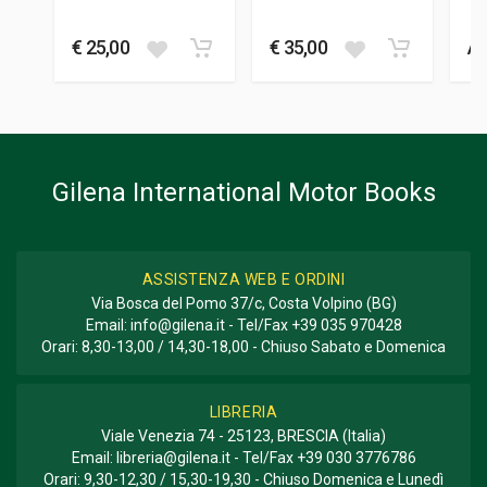
TECHNICAL MANUAL
FORMATO
- TM 9-803
€ 25,00
€ 35,00
Av
21 x 28 x 2 cm
Gilena International Motor Books
ASSISTENZA WEB E ORDINI
Via Bosca del Pomo 37/c, Costa Volpino (BG)
Email:
info@gilena.it
- Tel/Fax
+39 035 970428
Orari: 8,30-13,00 / 14,30-18,00 - Chiuso Sabato e Domenica
LIBRERIA
Viale Venezia 74 - 25123, BRESCIA (Italia)
Email:
libreria@gilena.it
- Tel/Fax
+39 030 3776786
Orari: 9,30-12,30 / 15,30-19,30 - Chiuso Domenica e Lunedì