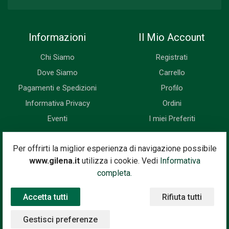
Informazioni
Il Mio Account
Chi Siamo
Registrati
Dove Siamo
Carrello
Pagamenti e Spedizioni
Profilo
Informativa Privacy
Ordini
Eventi
I miei Preferiti
Newsletter
Per offrirti la miglior esperienza di navigazione possibile
www.gilena.it
utilizza i cookie. Vedi
Informativa
Iscriviti subito alla nostra newsletter. Riceverai prima di tutti le
completa.
novità, le offerte, i prossimi eventi...
Accetta tutti
Rifiuta tutti
Indirizzo Email
Iscriviti
Gestisci preferenze