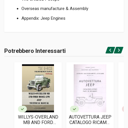
Overseas manufacture & Assembly
Appendix: Jeep Engines
Informazioni prodotto
RILEGATURA
Potrebbero Interessarti
Rilegato
Accedi o registrati
PAGINE
174
ISBN / EAN
9781914929137
EDITORE
Herridge & Sons
LINGUA DEL TESTO
Inglese
WILLYS-OVERLAND
AUTOVETTURA JEEP
J
DATA DI STAMPA
MB AND FORD
CATALOGO RICAMBI
12/2025
MODEL GPW JEEP
(FOTOCOPIE)