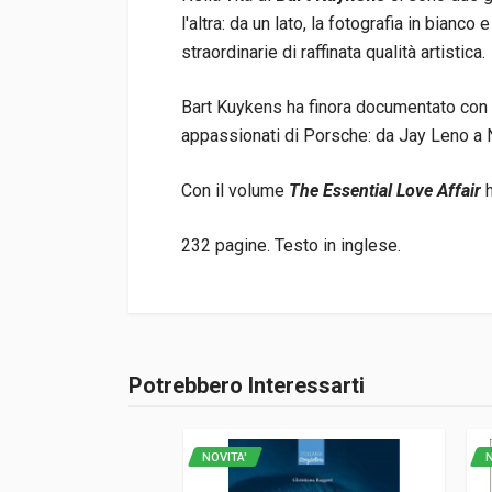
l'altra: da un lato, la fotografia in bianc
straordinarie di raffinata qualità artistica.
Bart Kuykens ha finora documentato con cu
appassionati di Porsche: da Jay Leno a 
Con il volume
The Essential Love Affair
232 pagine. Testo in inglese.
Informazioni prodotto
Rilegatura
Rilegato
Potrebbero Interessarti
Accedi o registrati
Pagine
232
ISBN / EAN
402269200576
NOVITA'
N
Editore
Bart Kuykens