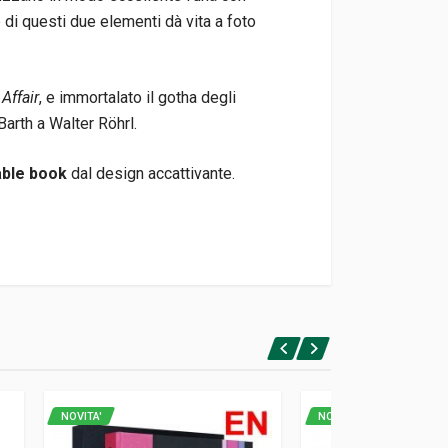
ne di questi due elementi dà vita a foto
Affair
, e immortalato il gotha degli
arth a Walter Röhrl.
able book
dal design accattivante.
NOVITA'
NOVITA'