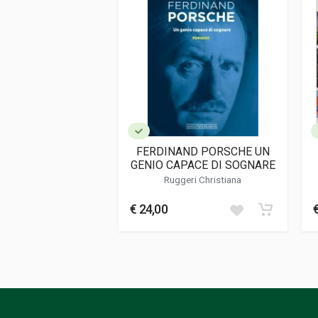
Lingua del testo
Inglese
Data di stampa
11/2023
Formato
23 x 28,5 x 2 cm
Informazioni aggiuntive
Genere o Collana
Fotografie
FERDINAND PORSCHE UN
GENIO CAPACE DI SOGNARE
Ruggeri Christiana
€ 24,00