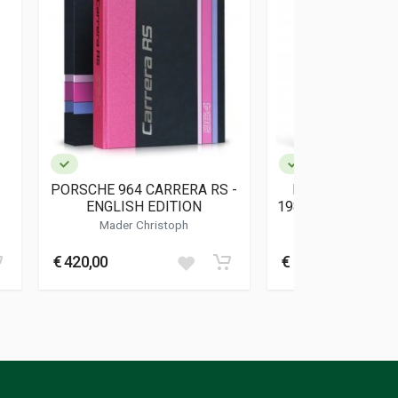
PORSCHE 964 CARRERA RS -
PORSCHE 964 T
ENGLISH EDITION
1989 - 1994 - LUF
Mader Christoph
Gabriel And
€ 420,00
€ 129,00