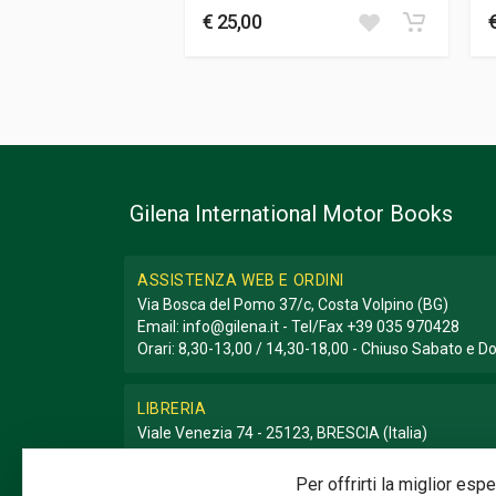
€ 25,00
Gilena International Motor Books
ASSISTENZA WEB E ORDINI
Via Bosca del Pomo 37/c, Costa Volpino (BG)
Email:
info@gilena.it
- Tel/Fax
+39 035 970428
Orari: 8,30-13,00 / 14,30-18,00 - Chiuso Sabato e 
LIBRERIA
Viale Venezia 74 - 25123, BRESCIA (Italia)
Email:
libreria@gilena.it
- Tel/Fax
+39 030 3776786
Orari: 9,30-12,30 / 15,30-19,30 - Chiuso Domenica e
Per offrirti la miglior es