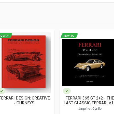
2
OVITA'
NOVITA'
tivo; Corse
FERRARI DESIGN: CREATIVE
FERRARI 365 GT 2+2 - TH
JOURNEYS
LAST CLASSIC FERRARI V1
Jaquinot Cyrille