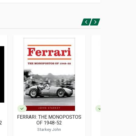
E
FERRARI: THE MONOPOSTOS
THE FERRARI
2
OF 1948-52
Starkey John
Kockritz Mic