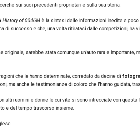
icerche sui suoi precedenti proprietari e sulla sua storia.
d History of 0046M
è la sintesi delle informazioni inedite e poc
ca di successo e che, una volta ritiratasi dalle competizioni, ha v
e originale, sarebbe stata comunque un'auto rara e importante, m
 ragioni che le hanno determinate, corredato da decine di
fotogra
ni, ma anche le testimonianze di coloro che l'hanno guidata, trasc
on altri uomini e donne le cui vite si sono intrecciate con questa
auto e del tempo trascorso insieme.
glese.