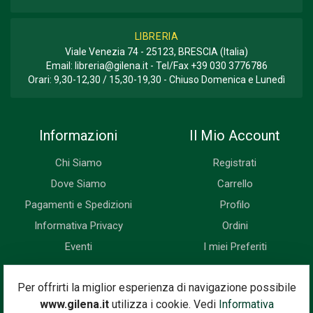
LIBRERIA
Viale Venezia 74 - 25123, BRESCIA (Italia)
Email:
libreria@gilena.it
- Tel/Fax
+39 030 3776786
Orari: 9,30-12,30 / 15,30-19,30 - Chiuso Domenica e Lunedì
Informazioni
Il Mio Account
Chi Siamo
Registrati
Dove Siamo
Carrello
Pagamenti e Spedizioni
Profilo
Informativa Privacy
Ordini
Eventi
I miei Preferiti
Newsletter
Per offrirti la miglior esperienza di navigazione possibile
www.gilena.it
utilizza i cookie. Vedi
Informativa