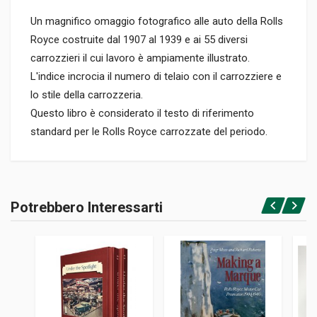
Un magnifico omaggio fotografico alle auto della Rolls
Royce costruite dal 1907 al 1939 e ai 55 diversi
carrozzieri il cui lavoro è ampiamente illustrato.
L'indice incrocia il numero di telaio con il carrozziere e
lo stile della carrozzeria.
Questo libro è considerato il testo di riferimento
standard per le Rolls Royce carrozzate del periodo.
Informazioni prodotto
RILEGATURA
Potrebbero Interessarti
Rilegato
Accedi o registrati
PAGINE
320
EDITORE
Dalton Watson
LINGUA DEL TESTO