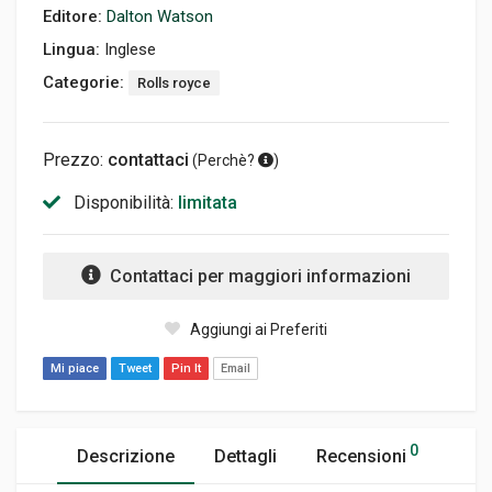
Editore:
Dalton Watson
Lingua:
Inglese
Categorie:
Rolls royce
Prezzo:
contattaci
(
Perchè?
)
Disponibilità:
limitata
Contattaci per maggiori informazioni
Aggiungi ai Preferiti
Mi piace
Tweet
Pin It
Email
0
Descrizione
Dettagli
Recensioni