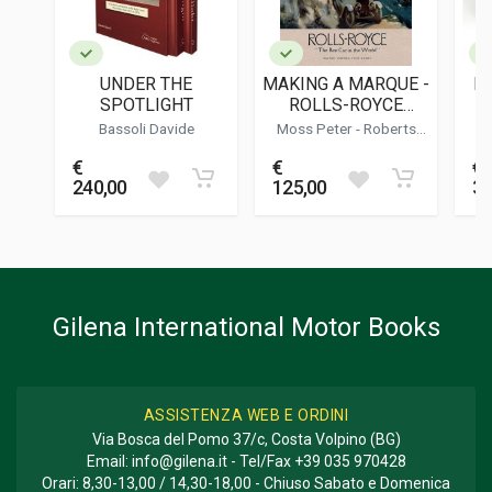
Inglese
DATA DI STAMPA
12/1973
UNDER THE
MAKING A MARQUE -
P
FORMATO
SPOTLIGHT
ROLLS-ROYCE
20 x 25 x 2,5 cm
MOTOR CAR
Bassoli Davide
Moss Peter
- Roberts
PROMOTION 1904-
Richard
€
€
€
1940
Informazioni aggiuntive
240,00
125,00
39
GENERE O COLLANA
Storico - Descrittivo; Fotografie
Gilena International Motor Books
ASSISTENZA WEB E ORDINI
Via Bosca del Pomo 37/c, Costa Volpino (BG)
Email:
info@gilena.it
- Tel/Fax
+39 035 970428
Orari: 8,30-13,00 / 14,30-18,00 - Chiuso Sabato e Domenica