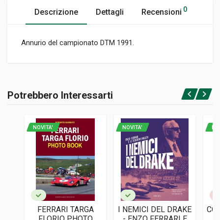
0
Descrizione
Dettagli
Recensioni
Annurio del campionato DTM 1991.
Informazioni prodotto
RILEGATURA
Potrebbero Interessarti
Rilegato
Accedi o registrati
PAGINE
176
NOVITA'
NOVITA'
NO
EDITORE
Rallye Racing Special
LINGUA DEL TESTO
Tedesco
DATA DI STAMPA
04/1991
FERRARI TARGA
I NEMICI DEL DRAKE
COR
FORMATO
FLORIO PHOTO
- ENZO FERRARI E
I