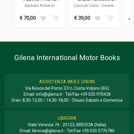
21 x 28 x 1,4 cm
BOOK
LE SCUDERIE
Barbato Roberto
Cavicchi Carlo
-
Donnini
INGLESI
Mario
-
Cilli Maurizio
Bus
€ 70,00
€ 39,00
Av
Informazioni aggiuntive
GENERE O COLLANA
Annuario
Gilena International Motor Books
ASSISTENZA WEB E ORDINI
Via Bosca del Pomo 37/c, Costa Volpino (BG)
Email:
info@gilena.it
- Tel/Fax
+39 035 970428
Orari: 8,30-13,00 / 14,30-18,00 - Chiuso Sabato e Domenica
LIBRERIA
Viale Venezia 74 - 25123, BRESCIA (Italia)
Email:
libreria@gilena.it
- Tel/Fax
+39 030 3776786