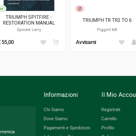
TRIUMPH SPITFIRE -
TRIUMPH TR TR2 TO 6
RESTORATION MANUAL
Spouler Larry
Piggott Bill
€ 55,00
Avvisami
Informazioni
Il Mio Accou
Chi Siamo
Registrati
Dove Siamo
Carrello
Pagamenti e Spedizioni
Profilo
Domenica