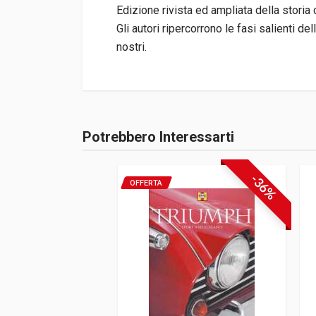
Edizione rivista ed ampliata della stori
Gli autori ripercorrono le fasi salienti d
nostri.
Informazioni prodotto
Rilegatura
Brossura
Potrebbero Interessarti
Accedi o registrati
Pagine
352
ISBN / EAN
1899870725
-36%
OFFERTA
Editore
Motor Racing Pu
Lingua del testo
Inglese
Data di stampa
05/2004
Edizione
3
Formato
19 x 25 x 2 cm