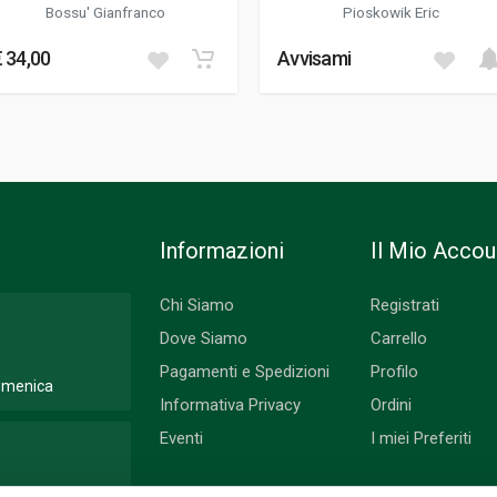
Bossu' Gianfranco
Pioskowik Eric
€ 34,00
Avvisami
Informazioni
Il Mio Accou
Chi Siamo
Registrati
Dove Siamo
Carrello
Pagamenti e Spedizioni
Profilo
Domenica
Informativa Privacy
Ordini
Eventi
I miei Preferiti