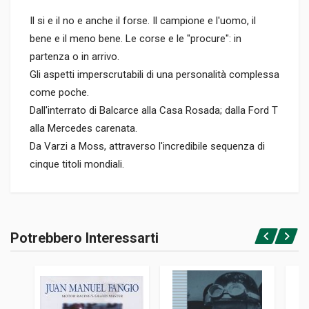
Il si e il no e anche il forse. Il campione e l'uomo, il
bene e il meno bene. Le corse e le "procure": in
partenza o in arrivo.
Gli aspetti imperscrutabili di una personalità complessa
come poche.
Dall'interrato di Balcarce alla Casa Rosada; dalla Ford T
alla Mercedes carenata.
Da Varzi a Moss, attraverso l'incredibile sequenza di
cinque titoli mondiali.
Informazioni prodotto
RILEGATURA
Potrebbero Interessarti
Rilegato
Accedi o registrati
PAGINE
219
EDITORE