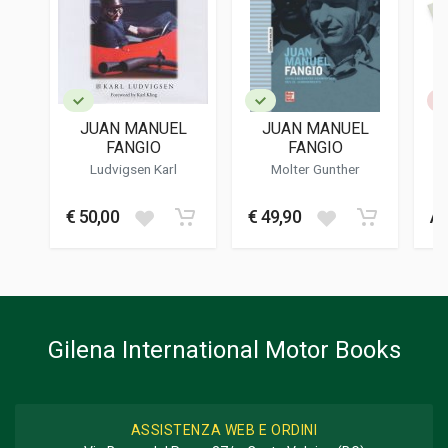
Calderini Bologna
LINGUA DEL TESTO
Italiano
DATA DI STAMPA
06/1961
JUAN MANUEL
JUAN MANUEL
F
FORMATO
FANGIO
FANGIO
15 x 21 x 1,5 cm
Ludvigsen Karl
Molter Gunther
Informazioni aggiuntive
€ 50,00
€ 49,90
Av
GENERE O COLLANA
Biografia
Gilena International Motor Books
ASSISTENZA WEB E ORDINI