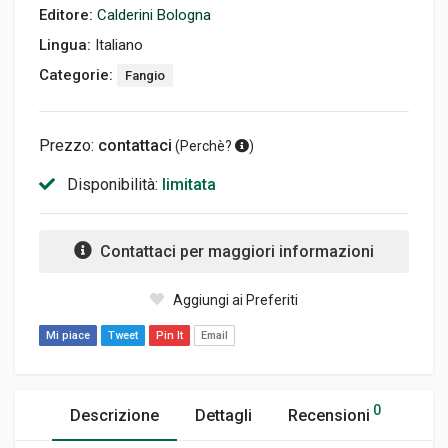
Editore:
Calderini Bologna
Lingua:
Italiano
Categorie:
Fangio
Prezzo:
contattaci
(
Perchè?
)
Disponibilità:
limitata
Contattaci per maggiori informazioni
Aggiungi ai Preferiti
Mi piace
Tweet
Pin It
Email
0
Descrizione
Dettagli
Recensioni