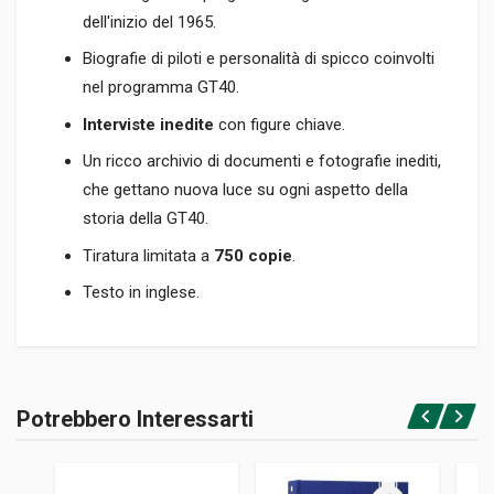
dell'inizio del 1965.
Biografie di piloti e personalità di spicco coinvolti
nel programma GT40.
Interviste inedite
con figure chiave.
Un ricco archivio di documenti e fotografie inediti,
che gettano nuova luce su ogni aspetto della
storia della GT40.
Tiratura limitata a
750 copie
.
Testo in inglese.
Informazioni prodotto
RILEGATURA
Potrebbero Interessarti
Rilegato
Accedi o registrati
PAGINE
576