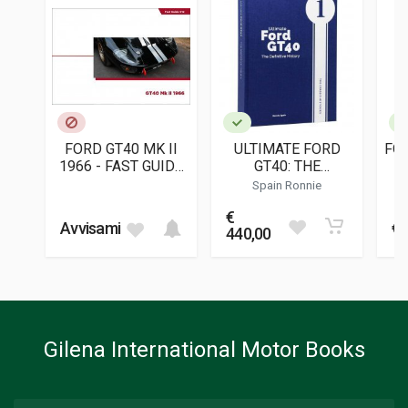
ISBN / EAN
9781913089726
EDITORE
Porter Press
LINGUA DEL TESTO
Inglese
FORD GT40 MK II
ULTIMATE FORD
FOR
DATA DI STAMPA
1966 - FAST GUIDE
GT40: THE
09/2025
012
DEFINITIVE HISTORY
TR
Spain Ronnie
(VOL. 1)
FORMATO
€
25 x 35 x 6 cm
Avvisami
€ 
440,00
Informazioni aggiuntive
GENERE O COLLANA
Storico - Descrittivo
Gilena International Motor Books