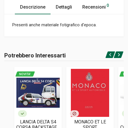
0
Descrizione
Dettagli
Recensioni
Presenti anche materiale fotigrafico d'epoca.
Informazioni prodotto
RILEGATURA
Potrebbero Interessarti
Brossura
Accedi o registrati
PAGINE
288
NOVITA'
NO
EDITORE
Promomedia Communications
LINGUA DEL TESTO
Italiano
DATA DI STAMPA
11/2004
LANCIA DELTA S4
MONACO ET LE
L
FORMATO
CORSA BACKSTAGE -
SPORT
COR