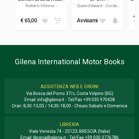
15 x 21 x 2 cm
STANDARD EDITION
AUTOMOBILE:
( E
Roberti Vittorio
-
Quinn Edward - Cordey
COFFRET EN 2
/ L
Cordasco Alessandro
Serge
Co
€
VOLUME
Informazioni aggiuntive
€ 65,00
Avvisami
13
GENERE O COLLANA
Storico
Gilena International Motor Books
ASSISTENZA WEB E ORDINI
Via Bosca del Pomo 37/c, Costa Volpino (BG)
Email:
info@gilena.it
- Tel/Fax
+39 035 970428
Orari: 8,30-13,00 / 14,30-18,00 - Chiuso Sabato e Domenica
LIBRERIA
Viale Venezia 74 - 25123, BRESCIA (Italia)
Email:
libreria@gilena.it
- Tel/Fax
+39 030 3776786