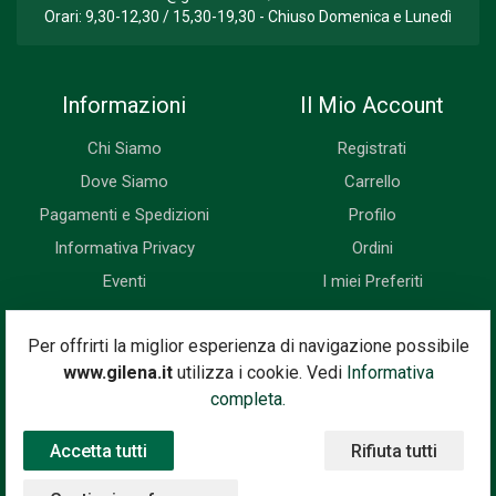
Orari: 9,30-12,30 / 15,30-19,30 - Chiuso Domenica e Lunedì
Informazioni
Il Mio Account
Chi Siamo
Registrati
Dove Siamo
Carrello
Pagamenti e Spedizioni
Profilo
Informativa Privacy
Ordini
Eventi
I miei Preferiti
Newsletter
Per offrirti la miglior esperienza di navigazione possibile
www.gilena.it
utilizza i cookie. Vedi
Informativa
Iscriviti subito alla nostra newsletter. Riceverai prima di tutti le
completa.
novità, le offerte, i prossimi eventi...
Accetta tutti
Rifiuta tutti
Indirizzo Email
Iscriviti