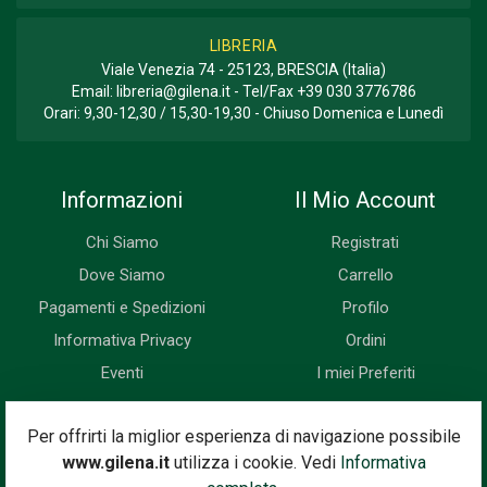
LIBRERIA
Viale Venezia 74 - 25123, BRESCIA (Italia)
Email:
libreria@gilena.it
- Tel/Fax
+39 030 3776786
Orari: 9,30-12,30 / 15,30-19,30 - Chiuso Domenica e Lunedì
Informazioni
Il Mio Account
Chi Siamo
Registrati
Dove Siamo
Carrello
Pagamenti e Spedizioni
Profilo
Informativa Privacy
Ordini
Eventi
I miei Preferiti
Newsletter
Per offrirti la miglior esperienza di navigazione possibile
www.gilena.it
utilizza i cookie. Vedi
Informativa
Iscriviti subito alla nostra newsletter. Riceverai prima di tutti le