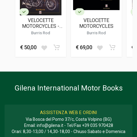
LINGUA DEL TESTO
Inglese
VELOCETTE
VELOCETTE
V
DATA DI STAMPA
MOTORCYCLES -
MOTORCYCLES
09/2003
MSS TO THRUXTON
Burris Rod
Burris Rod
FORMATO
20 x 27 x 1,5 cm
€ 50,00
€ 69,00
€ 
Informazioni aggiuntive
GENERE O COLLANA
Storico
Gilena International Motor Books
ASSISTENZA WEB E ORDINI
Via Bosca del Pomo 37/c, Costa Volpino (BG)
Email:
info@gilena.it
- Tel/Fax
+39 035 970428
Orari: 8,30-13,00 / 14,30-18,00 - Chiuso Sabato e Domenica