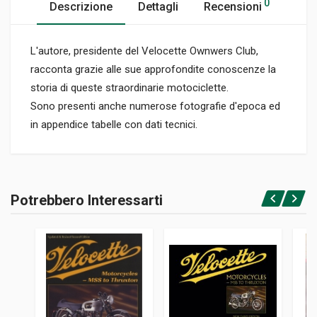
0
Descrizione
Dettagli
Recensioni
L'autore, presidente del Velocette Ownwers Club,
racconta grazie alle sue approfondite conoscenze la
storia di queste straordinarie motociclette.
Sono presenti anche numerose fotografie d'epoca ed
in appendice tabelle con dati tecnici.
Informazioni prodotto
RILEGATURA
Potrebbero Interessarti
Brossura
Accedi o registrati
PAGINE
192
ISBN / EAN
0760316937
EDITORE
Motorbooks International