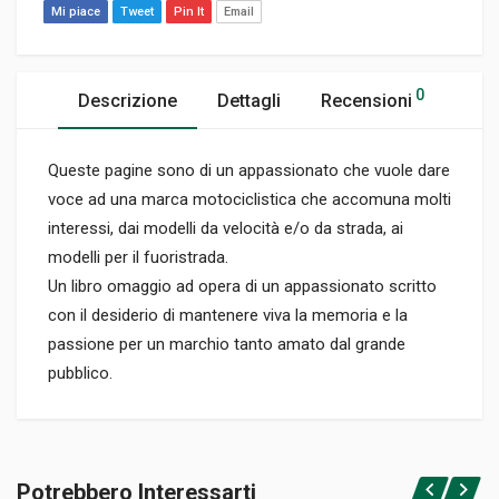
Mi piace
Tweet
Pin It
Email
0
Descrizione
Dettagli
Recensioni
Queste pagine sono di un appassionato che vuole dare
voce ad una marca motociclistica che accomuna molti
interessi, dai modelli da velocità e/o da strada, ai
modelli per il fuoristrada.
Un libro omaggio ad opera di un appassionato scritto
con il desiderio di mantenere viva la memoria e la
passione per un marchio tanto amato dal grande
pubblico.
Informazioni prodotto
RILEGATURA
Potrebbero Interessarti
Brossura
Accedi o registrati