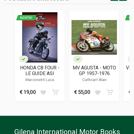
PAGINE
192
NOVITA'
NO
EDITORE
Nicola Salina
LINGUA DEL TESTO
Italiano
DATA DI STAMPA
04/2019
HONDA CB FOUR -
MV AGUSTA - MOTO
VES
FORMATO
LE GUIDE ASI
GP 1957-1976
21 x 30 x 1 cm
Marconetti Luca
Cathcart Alan
€ 19,00
€ 55,00
€ 
Informazioni aggiuntive
GENERE O COLLANA
Storico - Descrittivo
Gilena International Motor Books