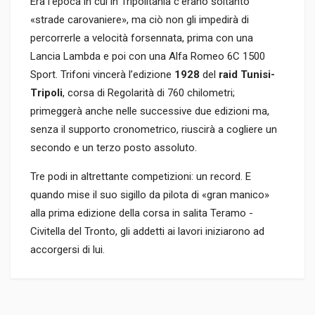
Era l’epoca in cui in Tripolitania c’erano soltanto
«strade carovaniere», ma ciò non gli impedirà di
percorrerle a velocità forsennata, prima con una
Lancia Lambda e poi con una Alfa Romeo 6C 1500
Sport. Trifoni vincerà l’edizione
1928
del
raid Tunisi-
Tripoli
, corsa di Regolarità di 760 chilometri;
primeggerà anche nelle successive due edizioni ma,
senza il supporto cronometrico, riuscirà a cogliere un
secondo e un terzo posto assoluto.
Tre podi in altrettante competizioni: un record. E
quando mise il suo sigillo da pilota di «gran manico»
alla prima edizione della corsa in salita Teramo -
Civitella del Tronto, gli addetti ai lavori iniziarono ad
accorgersi di lui.
Informazioni prodotto
RILEGATURA