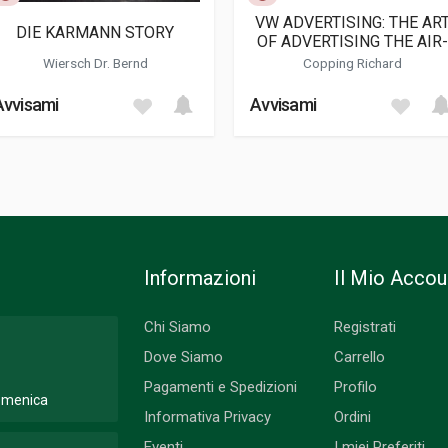
fie
VW ADVERTISING: THE AR
DIE KARMANN STORY
OF ADVERTISING THE AIR
COOLED VOLKSWAGEN
Wiersch Dr. Bernd
Copping Richard
Avvisami
Avvisami
Informazioni
Il Mio Accou
Chi Siamo
Registrati
Dove Siamo
Carrello
Pagamenti e Spedizioni
Profilo
Domenica
Informativa Privacy
Ordini
Eventi
I miei Preferiti