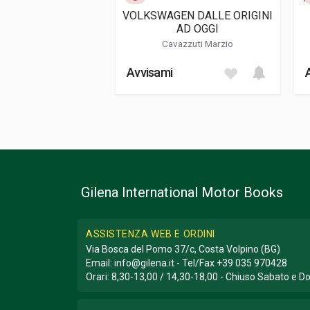
Genere o Collana
Storico; Fotogra
VOLKSWAGEN DALLE ORIGINI
AD OGGI
Cavazzuti Marzio
Avvisami
Gilena International Motor Books
ASSISTENZA WEB E ORDINI
Via Bosca del Pomo 37/c, Costa Volpino (BG)
Email:
info@gilena.it
- Tel/Fax
+39 035 970428
Orari: 8,30-13,00 / 14,30-18,00 - Chiuso Sabato e 