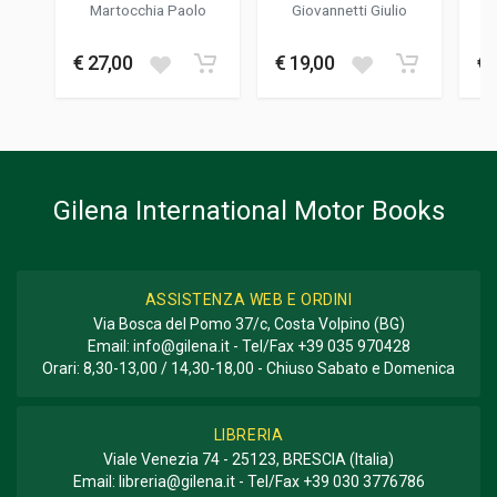
DEI RALLY DI
TRAVERSO
Martocchia Paolo
Giovannetti Giulio
TERAMO (1977-
FOTO A COLORI
2010)
200
€ 27,00
€ 19,00
€ 
FORMATO
31 x 24 x 2 cm
Informazioni aggiuntive
Gilena International Motor Books
GENERE O COLLANA
Fotografie
ASSISTENZA WEB E ORDINI
Via Bosca del Pomo 37/c, Costa Volpino (BG)
Email:
info@gilena.it
- Tel/Fax
+39 035 970428
Orari: 8,30-13,00 / 14,30-18,00 - Chiuso Sabato e Domenica
LIBRERIA
Viale Venezia 74 - 25123, BRESCIA (Italia)
Email:
libreria@gilena.it
- Tel/Fax
+39 030 3776786