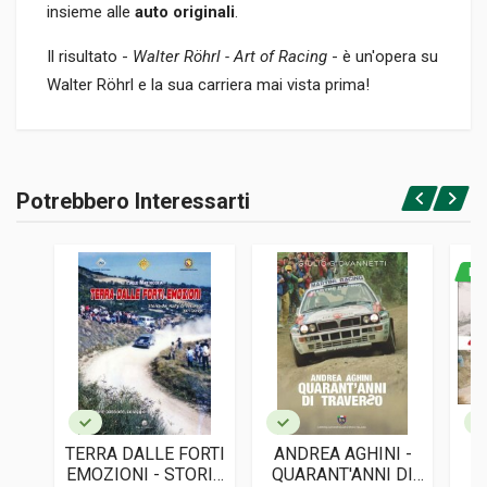
insieme alle
auto originali
.
Il risultato -
Walter Röhrl - Art of Racing
- è un'opera su
Walter Röhrl e la sua carriera mai vista prima!
Informazioni prodotto
RILEGATURA
Potrebbero Interessarti
Rilegato
Accedi o registrati
PAGINE
216
NO
ISBN / EAN
9783613044784
EDITORE
Motorbuch Verlag
LINGUA DEL TESTO
Tedesco, Inglese
TERRA DALLE FORTI
ANDREA AGHINI -
A
DATA DI STAMPA
EMOZIONI - STORIA
QUARANT'ANNI DI
11/2022