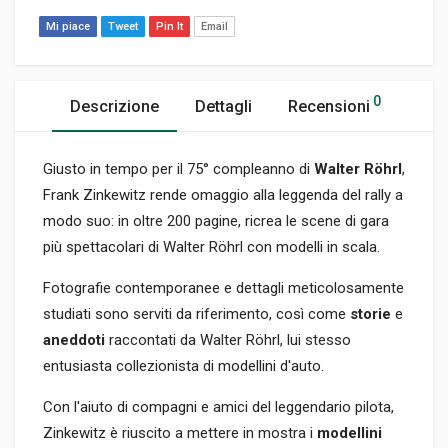
Mi piace
Tweet
Pin It
Email
0
Descrizione
Dettagli
Recensioni
Giusto in tempo per il 75° compleanno di
Walter Röhrl
,
Frank Zinkewitz rende omaggio alla leggenda del rally a
modo suo: in oltre 200 pagine, ricrea le scene di gara
più spettacolari di Walter Röhrl con modelli in scala.
Fotografie contemporanee e dettagli meticolosamente
studiati sono serviti da riferimento, così come
storie
e
aneddoti
raccontati da Walter Röhrl, lui stesso
entusiasta collezionista di modellini d'auto.
Con l'aiuto di compagni e amici del leggendario pilota,
Zinkewitz è riuscito a mettere in mostra i
modellini