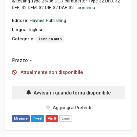
& testing Type 28/36 DCD carburettor Type 32 DFD, 32
DFE, 32 DFM, 32 DIF, 32 DAF, 32...
continua
Editore:
Haynes Publishing
Lingua:
Inglese
Categorie:
Tecnica auto
Prezzo:
-
Attualmente non disponibile
Avvisami quando torna disponibile
Aggiungi ai Preferiti
Mi piace
Tweet
Pin It
Email