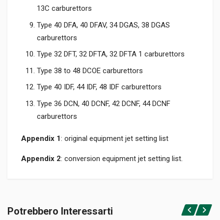
13C carburettors
Type 40 DFA, 40 DFAV, 34 DGAS, 38 DGAS
carburettors
Type 32 DFT, 32 DFTA, 32 DFTA 1 carburettors
Type 38 to 48 DCOE carburettors
Type 40 IDF, 44 IDF, 48 IDF carburettors
Type 36 DCN, 40 DCNF, 42 DCNF, 44 DCNF
carburettors
Appendix 1
: original equipment jet setting list
Appendix 2
: conversion equipment jet setting list.
Informazioni prodotto
RILEGATURA
Potrebbero Interessarti
Rilegato
Accedi o registrati