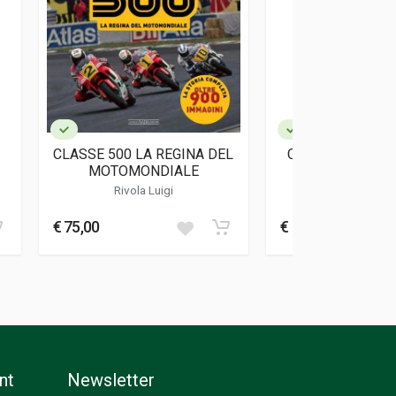
CLASSE 500 LA REGINA DEL
CUORI A PISTON
MOTOMONDIALE
EDIZION
Rivola Luigi
Maspes Gian
€ 75,00
€ 26,00
nt
Newsletter