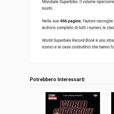
Mondiale Superbike. Il volume ripercorre 
nostri.
Nelle sue
466
pagine
, l'autore raccogli
archivio completo di tutti i numeri, le cl
World Superbike Record Book
è uno str
iconici e le case costruttrici che hanno fo
Informazioni prodotto
Rilegatura
Brossura
Potrebbero Interessarti
Accedi o registrati
Pagine
466
ISBN / EAN
979128101914
Editore
Edizioni Montec
Lingua del testo
Inglese