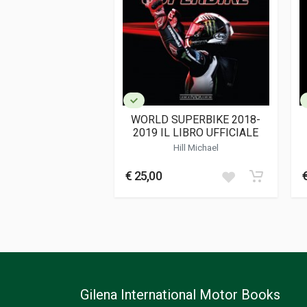
Data di stampa
10/2025
Formato
21 x 30 x 2,5 cm
Informazioni aggiuntive
Genere o Collana
Registro; Corse
WORLD SUPERBIKE 2018-
2019 IL LIBRO UFFICIALE
Hill Michael
€ 25,00
Gilena International Motor Books