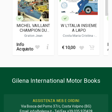
EDITORE
Expressions 2
LINGUA DEL TESTO
Inglese, Francese
MICHEL VAILLANT
W L'ITALIA INSIEME
A
DATA DI STAMPA
CHAMPION DU
A LAPO
10/2006
MONDE
Graton Jean
Costa Maria Cristina -
Rota Valentina
FORMATO
Info
In
27 x 27 x 1,5 cm
€ 10,00
Acquisto
Ac
Informazioni aggiuntive
GENERE O COLLANA
Disegni
Gilena International Motor Books
ASSISTENZA WEB E ORDINI
Via Bosca del Pomo 37/c, Costa Volpino (BG)
Email:
info@gilena.it
- Tel/Fax
+39 035 970428