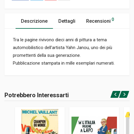
0
Descrizione
Dettagli
Recensioni
Tra le pagine rivivono dieci anni di pittura a tema
automobilistico dell'artista Yahn Janou, uno dei più
promettenti della sua generazione.
Pubblicazione stampata in mille esemplari numerati.
Informazioni prodotto
RILEGATURA
Potrebbero Interessarti
Rilegato
Accedi o registrati
PAGINE
108
RAR
ISBN / EAN
2952800800