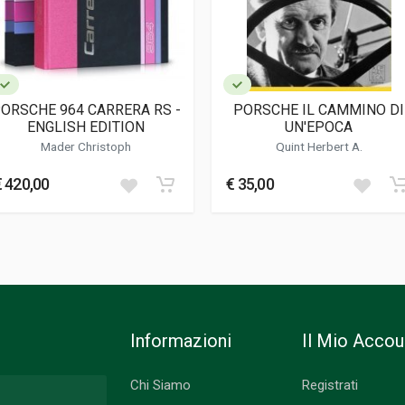
hausen
ORSCHE 964 CARRERA RS -
PORSCHE IL CAMMINO DI
ENGLISH EDITION
UN'EPOCA
Mader Christoph
Quint Herbert A.
€ 420,00
€ 35,00
Informazioni
Il Mio Accou
Chi Siamo
Registrati