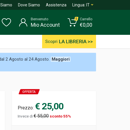
 Siamo
Dove Siamo
Assistenza
Lingua:
IT
Benvenuto
Carrello
0
Mio Account
€
0,00
LA LIBRERIA >>
Scopri
 dal 2 Agosto al 24 Agosto.
Maggiori
OFFERTA
€ 25,00
Prezzo:
€ 55,00
Invece di
sconto 55%