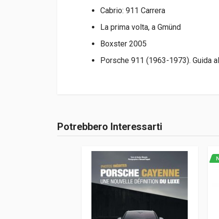
Cabrio: 911 Carrera
La prima volta, a Gmünd
Boxster 2005
Porsche 911 (1963-1973). Guida all
Informazioni prodotto
Rilegatura
Rilegato
Potrebbero Interessarti
Accedi o registrati
Pagine
140
Editore
Automobilia
N
Lingua del testo
Inglese, Frances
Data di stampa
07/2005
Formato
25 x 29 x 2 cm