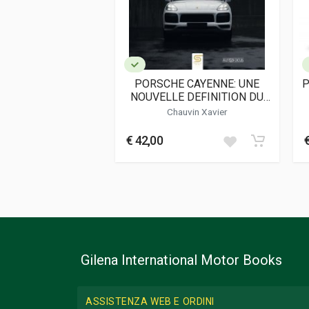
Informazioni aggiuntive
Genere o Collana
Collana Zuffen
PORSCHE CAYENNE: UNE
P
NOUVELLE DEFINITION DU
LUXE
Chauvin Xavier
€ 42,00
Gilena International Motor Books
ASSISTENZA WEB E ORDINI