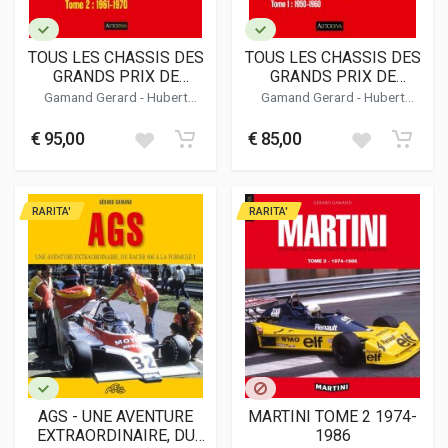
TOUS LES CHASSIS DES
TOUS LES CHASSIS DES
GRANDS PRIX DE
GRANDS PRIX DE
FORMULE 1 EN
FORMULE 1 EN
Gamand Gerard
-
Hubert
Gamand Gerard
-
Hubert
CHAMPIONNAT DU
CHAMPIONNAT DU
Christophe
Christophe
MONDE (TOME 2 / 1961 -
MONDE (TOME 1 / 1950 -
€ 95,00
€ 85,00
1970)
1960)
RARITA'
RARITA'
AGS - UNE AVENTURE
MARTINI TOME 2 1974-
EXTRAORDINAIRE, DU
1986