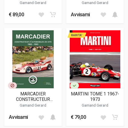
RACER 500 A LA
Gamand Gerard
Gamand Gerard
FORMULE 1
€ 89,00
Avvisami
RARITA'
MARCADIER
MARTINI TOME 1 1967-
CONSTRUCTEUR
1973
D'AUTOMOBILES EN KITS
Gamand Gerard
Gamand Gerard
1963-1983
Avvisami
€ 79,00